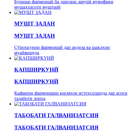
Буриши фармоишӣ ба дарозии зарурӣ мувофиқи
мушаххасоти муштарӣ
МУШТ ЗАДАН
МУШТ ЗАДАН
Сӯрохкунии фармоишӣ дар андоза ва шаклҳои
муайяншуда
КАПШИРКУНӢ
КАПШИРКУНӢ
Кафшери фармоишии қисмҳои истеҳсолшуда дар асоси
талаботи лоиҳа
ТАБОБАТИ ГАЛВАНИЗАТСИЯ
ТАБОБАТИ ГАЛВАНИЗАТСИЯ