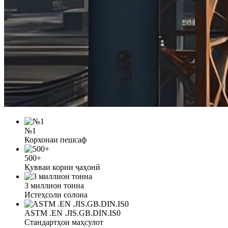
№1
Корхонаи пешсаф
500+
Қувваи кории ҷаҳонӣ
3 миллион тонна
Истеҳсоли солона
ASTM .EN .JIS.GB.DIN.IS0
Стандартҳои маҳсулот