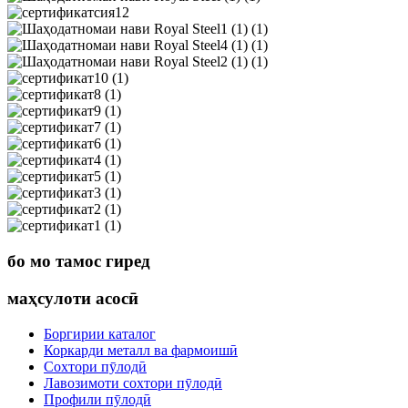
бо мо тамос гиред
маҳсулоти асосӣ
Боргирии каталог
Коркарди металл ва фармоишӣ
Сохтори пӯлодӣ
Лавозимоти сохтори пӯлодӣ
Профили пӯлодӣ