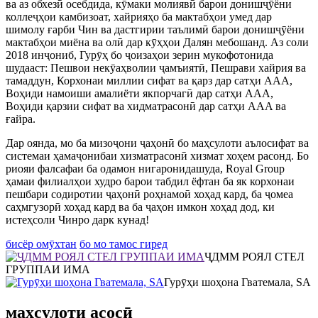
ва аз обхезӣ осебдида, кӯмаки молиявӣ барои донишҷӯёни
коллеҷҳои камбизоат, хайрияҳо ба мактабҳои умед дар
шимолу ғарби Чин ва дастгирии таълимӣ барои донишҷӯёни
мактабҳои миёна ва олӣ дар кӯҳҳои Далян мебошанд. Аз соли
2018 инҷониб, Гурӯҳ бо ҷоизаҳои зерин мукофотонида
шудааст: Пешвои некӯаҳволии ҷамъиятӣ, Пешрави хайрия ва
тамаддун, Корхонаи миллии сифат ва қарз дар сатҳи AAA,
Воҳиди намоиши амалиёти якпорчагӣ дар сатҳи AAA,
Воҳиди қарзии сифат ва хидматрасонӣ дар сатҳи AAA ва
ғайра.
Дар оянда, мо ба мизоҷони ҷаҳонӣ бо маҳсулоти аълосифат ва
системаи ҳамаҷонибаи хизматрасонӣ хизмат хоҳем расонд. Бо
риояи фалсафаи ба одамон нигаронидашуда, Royal Group
ҳамаи филиалҳои худро барои табдил ёфтан ба як корхонаи
пешбари содиротии ҷаҳонӣ роҳнамоӣ хоҳад кард, ба ҷомеа
саҳмгузорӣ хоҳад кард ва ба ҷаҳон имкон хоҳад дод, ки
истеҳсоли Чинро дарк кунад!
бисёр омӯхтан
бо мо тамос гиред
ҶДММ РОЯЛ СТЕЛ
ГРУППАИ ИМА
Гурӯҳи шоҳона Гватемала, SA
маҳсулоти асосӣ