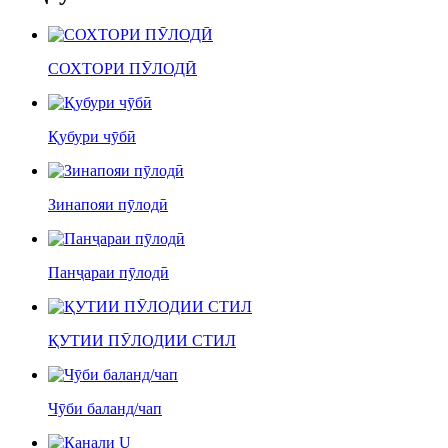
СОХТОРИ ПӮЛОДӢ
Қубури чӯбӣ
Зинапояи пӯлодӣ
Панҷараи пӯлодӣ
ҚУТИИ ПӮЛОДИИ СТИЛ
Чӯби баланд/чап