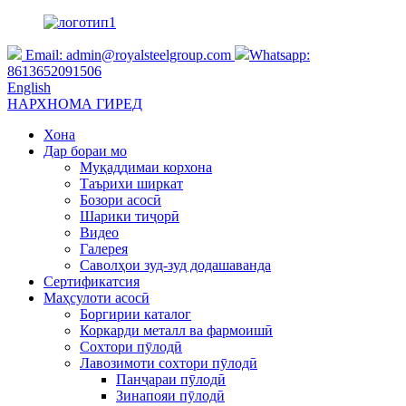
Email:
admin@royalsteelgroup.com
Whatsapp:
8613652091506
English
НАРХНОМА ГИРЕД
Хона
Дар бораи мо
Муқаддимаи корхона
Таърихи ширкат
Бозори асосӣ
Шарики тиҷорӣ
Видео
Галерея
Саволҳои зуд-зуд додашаванда
Сертификатсия
Маҳсулоти асосӣ
Боргирии каталог
Коркарди металл ва фармоишӣ
Сохтори пӯлодӣ
Лавозимоти сохтори пӯлодӣ
Панҷараи пӯлодӣ
Зинапояи пӯлодӣ