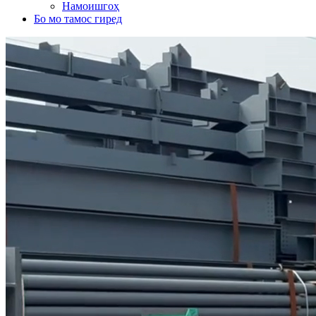
Намоишгоҳ
Бо мо тамос гиред