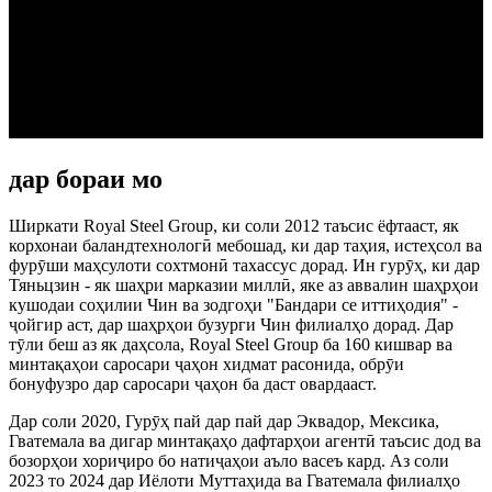
дар бораи мо
Ширкати Royal Steel Group, ки соли 2012 таъсис ёфтааст, як
корхонаи баландтехнологӣ мебошад, ки дар таҳия, истеҳсол ва
фурӯши маҳсулоти сохтмонӣ тахассус дорад. Ин гурӯҳ, ки дар
Тяньцзин - як шаҳри марказии миллӣ, яке аз аввалин шаҳрҳои
кушодаи соҳилии Чин ва зодгоҳи "Бандари се иттиҳодия" -
ҷойгир аст, дар шаҳрҳои бузурги Чин филиалҳо дорад. Дар
тӯли беш аз як даҳсола, Royal Steel Group ба 160 кишвар ва
минтақаҳои саросари ҷаҳон хидмат расонида, обрӯи
бонуфузро дар саросари ҷаҳон ба даст овардааст.
Дар соли 2020, Гурӯҳ пай дар пай дар Эквадор, Мексика,
Гватемала ва дигар минтақаҳо дафтарҳои агентӣ таъсис дод ва
бозорҳои хориҷиро бо натиҷаҳои аъло васеъ кард. Аз соли
2023 то 2024 дар Иёлоти Муттаҳида ва Гватемала филиалҳо