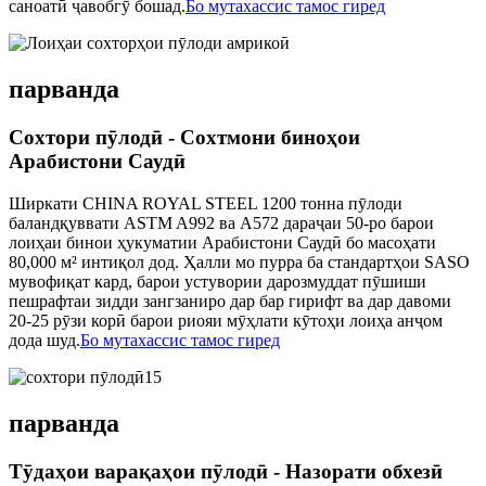
саноатӣ ҷавобгӯ бошад.
Бо мутахассис тамос гиред
парванда
Сохтори пӯлодӣ - Сохтмони биноҳои
Арабистони Саудӣ
Ширкати CHINA ROYAL STEEL 1200 тонна пӯлоди
баландқуввати ASTM A992 ва A572 дараҷаи 50-ро барои
лоиҳаи бинои ҳукуматии Арабистони Саудӣ бо масоҳати
80,000 м² интиқол дод. Ҳалли мо пурра ба стандартҳои SASO
мувофиқат кард, барои устувории дарозмуддат пӯшиши
пешрафтаи зидди зангзаниро дар бар гирифт ва дар давоми
20-25 рӯзи корӣ барои риояи мӯҳлати кӯтоҳи лоиҳа анҷом
дода шуд.
Бо мутахассис тамос гиред
парванда
Тӯдаҳои варақаҳои пӯлодӣ - Назорати обхезӣ