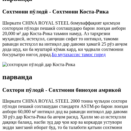
Сохтмони пӯлодӣ - Сохтмони Коста-Рика
Ширкати CHINA ROYAL STEEL бомуваффақият қисмҳои
сохторҳои пӯлоди пешакӣ сохташударо барои лоиҳаи анбори
20,000 м² дар Коста-Рика таъмин намуд. Аз тарҳрезии
муҳандисӣ, истеҳсол, санҷиши сифат то интиқол, тамоми
раванди истеҳсол ва интиқол дар давоми ҳамагӣ 25 рӯз анҷом
дода шуд, ки ба муштарӣ кӯмак кард, ки ҷадвали сохтмонии
босуръатро нигоҳ дорад.
Бо мутахассис тамос гиред
парванда
Сохтори пӯлодӣ - Сохтмони биноҳои амрикоӣ
Ширкати CHINA ROYAL STEEL 2000 тонна ҷузъҳои сохтори
пӯлоди пешакӣ сохташудаи стандарти ASTM-ро барои лоиҳаи
анбори 60,000 м² интиқол дод ва раванди интиқол дар давоми
30 рӯз дар Коста-Рика ба анҷом расид. Ҳалли мо аз истеҳсоли
дақиқи баланд, насби зуд дар ҷои кор ва коркарди устувори
зидди зангзанӣ иборат буд, то ба талаботи қатъии сохтмони