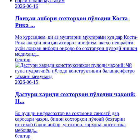
2026-06-16
Лоиҳаи анбори сохторҳои пӯлодии Коста-
Рика ...
Мо хурсандем, ки аз муштарии мӯҳтарами худ дар Коста-
Рика аксҳои лоиҳаи ахирро гирифтем, аксҳо пешрафти
хуби лоиҳаи анбори онҳоро бо сохторҳои пӯлодӣ нишон
медиҳанд...
бештар
2026-06-15
Дастури хариди сохторҳои пӯлодии ҷаҳонӣ:
H...
Бо рушди инфрасохтор ва сохтмони саноатӣ дар
саросари ҷаҳон, бинои сохторҳои пӯлодӣ беҳтарин
интихоб барои анбор, устохона, корхона, логистика
мебошад...
бештар