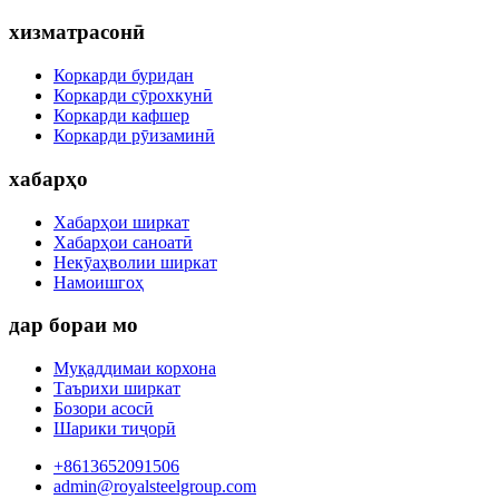
хизматрасонӣ
Коркарди буридан
Коркарди сӯрохкунӣ
Коркарди кафшер
Коркарди рӯизаминӣ
хабарҳо
Хабарҳои ширкат
Хабарҳои саноатӣ
Некӯаҳволии ширкат
Намоишгоҳ
дар бораи мо
Муқаддимаи корхона
Таърихи ширкат
Бозори асосӣ
Шарики тиҷорӣ
+8613652091506
admin@royalsteelgroup.com