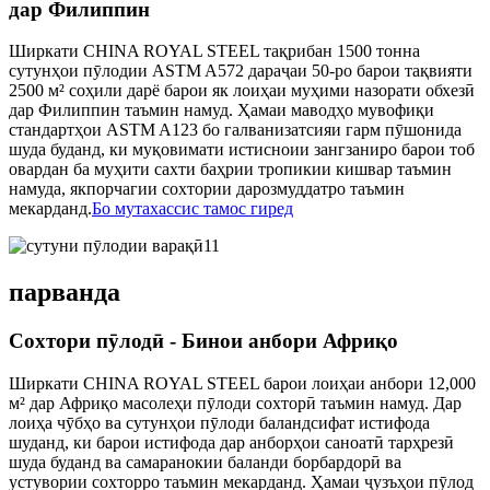
дар Филиппин
Ширкати CHINA ROYAL STEEL тақрибан 1500 тонна
сутунҳои пӯлодии ASTM A572 дараҷаи 50-ро барои тақвияти
2500 м² соҳили дарё барои як лоиҳаи муҳими назорати обхезӣ
дар Филиппин таъмин намуд. Ҳамаи маводҳо мувофиқи
стандартҳои ASTM A123 бо галванизатсияи гарм пӯшонида
шуда буданд, ки муқовимати истисноии зангзаниро барои тоб
овардан ба муҳити сахти баҳрии тропикии кишвар таъмин
намуда, якпорчагии сохтории дарозмуддатро таъмин
мекарданд.
Бо мутахассис тамос гиред
парванда
Сохтори пӯлодӣ - Бинои анбори Африқо
Ширкати CHINA ROYAL STEEL барои лоиҳаи анбори 12,000
м² дар Африқо масолеҳи пӯлоди сохторӣ таъмин намуд. Дар
лоиҳа чӯбҳо ва сутунҳои пӯлоди баландсифат истифода
шуданд, ки барои истифода дар анборҳои саноатӣ тарҳрезӣ
шуда буданд ва самаранокии баланди борбардорӣ ва
устувории сохторро таъмин мекарданд. Ҳамаи ҷузъҳои пӯлод