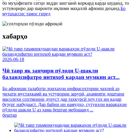
бо муҳофизати сатҳи зидди зангзанӣ коркард карда шуданд, то
устувориро дар шароити иқлими маҳаллӣ афзоиш диҳанд.
Бо
мутахассис тамос гиред
хабарҳо
2026-06-18
Чӣ тавр як занҷири пӯлоди U-шакли
баландсифатро интихоб кардан мумкин аст...
Бо афзоиши талаботи лоиҳаҳои инфрасохтории ҷаҳонӣ аз
ҷиҳати мустаҳкамӣ ва устувории зарурӣ, аҳамияти доштани
масолеҳи сохтмонии дуруст дар таҳкурсӣ ҳеҷ гоҳ ин қадар
бузург набудааст. Дар байни ин намудҳо, сутунҳои варақаҳои
пӯлоди шакли U аз ҳама бештар мебошанд ...
бештар