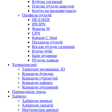
Қубури сохтмонӣ
Плитаи пӯлоди шаклдор
Болтҳо ва маҳкамкунакҳо
Профили пӯлодӣ
HEA/HEB
IPE/IPN
Фланҷи W
UPN
Канали C Strut
Пиллаҳои пӯлодӣ
Коғази пӯлоди силиконӣ
Кунҷи чӯбӣ
Бари мудаввар
Пӯлоди ҳамвор
Хизматрасонӣ
Тарроҳии расмкашии 3D
Коркарди буридан
Коркарди сӯрохкунӣ
Коркарди кафшер
Коркарди рӯизаминӣ
Парвандаҳои лоиҳа
Хабарҳо
Хабарҳои ширкат
Хабарҳои саноатӣ
Некӯаҳволии ширкат