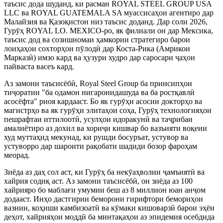
таъсис дода шуданд, ки расман ROYAL STEEL GROUP USA
LLC ва ROYAL GUATEMALA SA муассисаҳои агентиро дар
Малайзия ва Қазоқистон низ таъсис доданд. Дар соли 2026,
Гурӯҳ ROYAL LO. MEXICO-ро, як филиали он дар Мексика,
таъсис дод ва созишномаи ҳамкории стратегиро барои
лоиҳаҳои сохторҳои пӯлодӣ дар Коста-Рика (Амрикои
Марказӣ) имзо кард ва ҳузури худро дар саросари ҷаҳон
пайваста васеъ кард.
Аз замони таъсисёбӣ, Royal Steel Group ба принсипҳои
тиҷоратии "ба одамон нигаронидашуда ва ба ростқавлӣ
асосёфта" риоя кардааст. Бо як гурӯҳи асосии докторҳо ва
магистрҳо ва як гурӯҳи элитаҳои соҳа, Гурӯҳ технологияҳои
пешрафтаи иттилоотӣ, усулҳои идоракунӣ ва таҷрибаи
амалиётиро аз дохил ва хориҷи кишвар бо вазъияти воқеии
худ муттаҳид мекунад, ки рушди босуръат, устувор ва
устуворро дар шароити рақобати шадиди бозор фароҳам
меорад.
Зиёда аз даҳ сол аст, ки Гурӯҳ ба некӯаҳволии ҷамъиятӣ ва
хайрия содиқ аст. Аз замони таъсисёбӣ, он зиёда аз 100
хайрияро бо маблағи умумии беш аз 8 миллион юан анҷом
додааст. Инҳо дастгирии беморони гирифтори бемориҳои
вазнин, коҳиши камбизоатӣ ва кӯмаки кишоварзӣ барои эҳёи
деҳот, хайрияҳои моддӣ ба минтақаҳои аз эпидемия осебдида