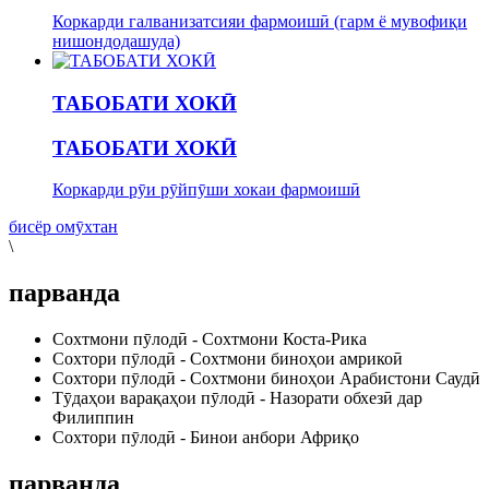
Коркарди галванизатсияи фармоишӣ (гарм ё мувофиқи
нишондодашуда)
ТАБОБАТИ ХОКӢ
ТАБОБАТИ ХОКӢ
Коркарди рӯи рӯйпӯши хокаи фармоишӣ
бисёр омӯхтан
\
парванда
Сохтмони пӯлодӣ - Сохтмони Коста-Рика
Сохтори пӯлодӣ - Сохтмони биноҳои амрикоӣ
Сохтори пӯлодӣ - Сохтмони биноҳои Арабистони Саудӣ
Тӯдаҳои варақаҳои пӯлодӣ - Назорати обхезӣ дар
Филиппин
Сохтори пӯлодӣ - Бинои анбори Африқо
парванда