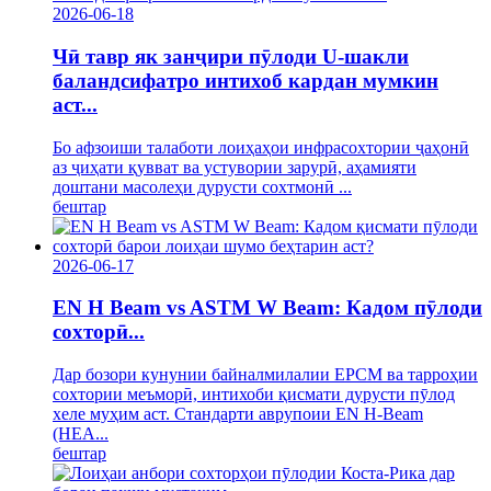
2026-06-18
Чӣ тавр як занҷири пӯлоди U-шакли
баландсифатро интихоб кардан мумкин
аст...
Бо афзоиши талаботи лоиҳаҳои инфрасохтории ҷаҳонӣ
аз ҷиҳати қувват ва устувории зарурӣ, аҳамияти
доштани масолеҳи дурусти сохтмонӣ ...
бештар
2026-06-17
EN H Beam vs ASTM W Beam: Кадом пӯлоди
сохторӣ...
Дар бозори кунунии байналмилалии EPCM ва тарроҳии
сохтории меъморӣ, интихоби қисмати дурусти пӯлод
хеле муҳим аст. Стандарти аврупоии EN H-Beam
(HEA...
бештар