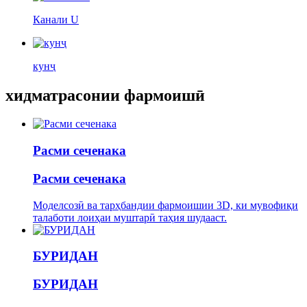
Канали U
кунҷ
хидматрасонии фармоишӣ
Расми сеченака
Расми сеченака
Моделсозӣ ва тарҳбандии фармоишии 3D, ки мувофиқи
талаботи лоиҳаи муштарӣ таҳия шудааст.
БУРИДАН
БУРИДАН