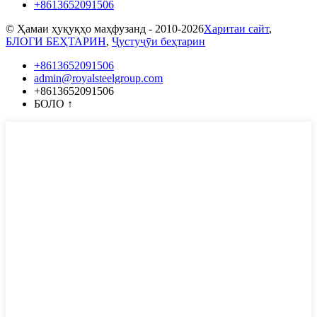
+8613652091506
© Ҳамаи ҳуқуқҳо маҳфузанд - 2010-2026
Харитаи сайт
,
БЛОГИ БЕҲТАРИН
,
Ҷустуҷӯи беҳтарин
+8613652091506
admin@royalsteelgroup.com
+8613652091506
БОЛО
↑