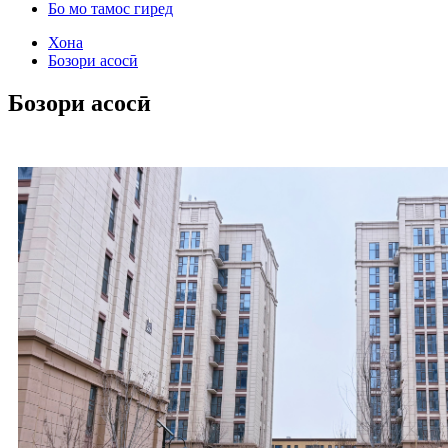
Бо мо тамос гиред
Хона
Бозори асосӣ
Бозори асосӣ