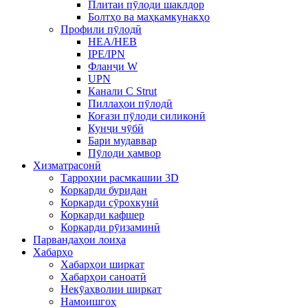
Плитаи пӯлоди шаклдор
Болтҳо ва маҳкамкунакҳо
Профили пӯлодӣ
HEA/HEB
IPE/IPN
Фланҷи W
UPN
Канали C Strut
Пиллаҳои пӯлодӣ
Коғази пӯлоди силиконӣ
Кунҷи чӯбӣ
Бари мудаввар
Пӯлоди ҳамвор
Хизматрасонӣ
Тарроҳии расмкашии 3D
Коркарди буридан
Коркарди сӯрохкунӣ
Коркарди кафшер
Коркарди рӯизаминӣ
Парвандаҳои лоиҳа
Хабарҳо
Хабарҳои ширкат
Хабарҳои саноатӣ
Некӯаҳволии ширкат
Намоишгоҳ