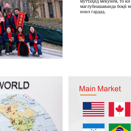
муттаҳид мекунем, то ки
мағлубнашаванда боқӣ мо
ноил гардад.