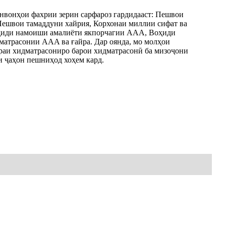
унвонҳои фахрии зерин сарфароз гардидааст: Пешвои
Пешвои тамаддуни хайрия, Корхонаи миллии сифат ва
иди намоиши амалиёти якпорчагии AAA, Воҳиди
матрасонии AAA ва ғайра. Дар оянда, мо молҳои
рраи хидматрасониро барои хидматрасонӣ ба мизоҷони
ри ҷаҳон пешниҳод хоҳем кард.