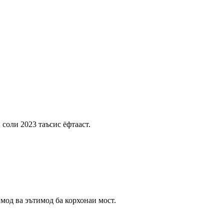
соли 2023 таъсис ёфтааст.
мод ва эътимод ба корхонаи мост.