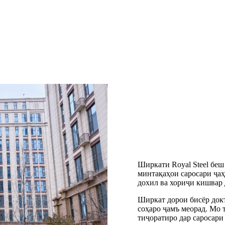
Ширкати Royal Steel беш 
минтақаҳои саросари ҷаҳ
дохил ва хориҷи кишвар 
Ширкат дорои бисёр докт
соҳаро ҷамъ меорад. Мо 
тиҷоратиро дар саросари