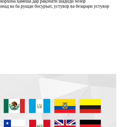
 корхона ҳамеша дар рақобати шадиди бозор
над ва ба рушди босуръат, устувор ва безарари устувор