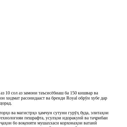
аз 10 сол аз замони таъсисёбиаш ба 150 кишвар ва
он хидмат расонидааст ва бренди Royal обрӯи хубе дар
дорад.
орҳо ва магистрҳо ҳамчун сутуни гурӯҳ буда, элитаҳои
технологияи пешрафта, усулҳои идоракунӣ ва таҷрибаи
 ҷаҳон бо воқеияти мушаххаси корхонаҳои ватанӣ