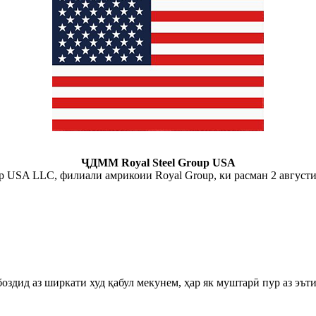
ҶДММ Royal Steel Group USA
p USA LLC, филиали амрикоии Royal Group, ки расман 2 августи 
оздид аз ширкати худ қабул мекунем, ҳар як муштарӣ пур аз эъти