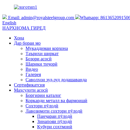
Email:
admin@royalsteelgroup.com
Whatsapp: 861365209150
English
НАРХНОМА ГИРЕД
Хона
Дар бораи мо
Муқаддимаи корхона
Таърихи ширкат
Бозори асосӣ
Шарики тиҷорӣ
Видео
Галерея
Саволҳои зуд-зуд додашаванда
Сертификатсия
Маҳсулоти асосӣ
Боргирии каталог
Коркарди металл ва фармоишӣ
Сохтори пӯлодӣ
Лавозимоти сохтори пӯлодӣ
Панҷараи пӯлодӣ
Зинапояи пӯлодӣ
Қубури сохтмонӣ