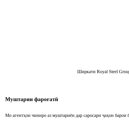
Ширкати Royal Steel Grou
Муштарии фароғатӣ
Мо агентҳои чиниро аз муштариён дар саросари ҷаҳон барои б