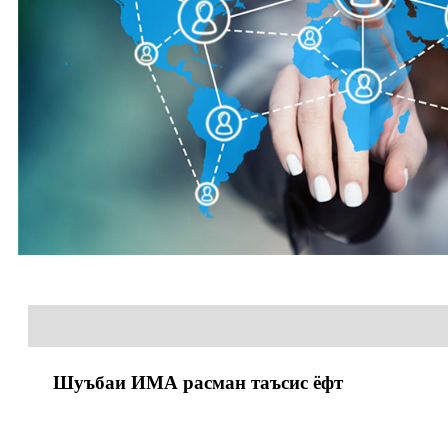
Шуъбаи ИМА расман таъсис ёфт