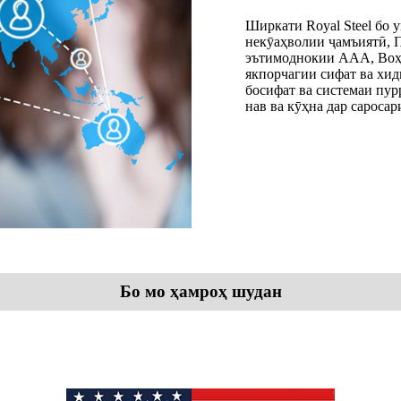
Ширкати Royal Steel бо 
некӯаҳволии ҷамъиятӣ, 
эътимоднокии AAA, Воҳ
якпорчагии сифат ва хид
босифат ва системаи пу
нав ва кӯҳна дар сароса
Бо мо ҳамроҳ шудан