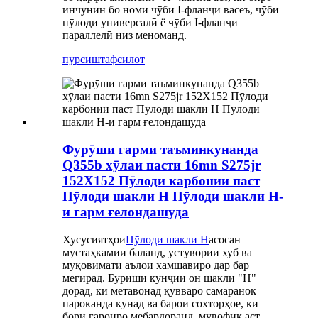
инчунин бо номи чӯби I-фланҷи васеъ, чӯби
пӯлоди универсалӣ ё чӯби I-фланҷи
параллелӣ низ меноманд.
пурсиш
тафсилот
Фурӯши гарми таъминкунанда
Q355b хӯлаи пасти 16mn S275jr
152X152 Пӯлоди карбонии паст
Пӯлоди шакли H Пӯлоди шакли H-
и гарм ғелондашуда
Хусусиятҳои
Пӯлоди шакли H
асосан
мустаҳкамии баланд, устувории хуб ва
муқовимати аълои хамшавиро дар бар
мегирад. Буриши кунҷии он шакли "H"
дорад, ки метавонад қувваро самаранок
пароканда кунад ва барои сохторҳое, ки
бори гаронро мебардоранд, мувофиқ аст.