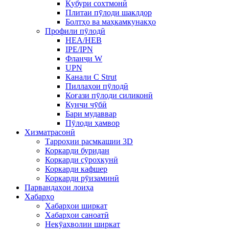
Қубури сохтмонӣ
Плитаи пӯлоди шаклдор
Болтҳо ва маҳкамкунакҳо
Профили пӯлодӣ
HEA/HEB
IPE/IPN
Фланҷи W
UPN
Канали C Strut
Пиллаҳои пӯлодӣ
Коғази пӯлоди силиконӣ
Кунҷи чӯбӣ
Бари мудаввар
Пӯлоди ҳамвор
Хизматрасонӣ
Тарроҳии расмкашии 3D
Коркарди буридан
Коркарди сӯрохкунӣ
Коркарди кафшер
Коркарди рӯизаминӣ
Парвандаҳои лоиҳа
Хабарҳо
Хабарҳои ширкат
Хабарҳои саноатӣ
Некӯаҳволии ширкат