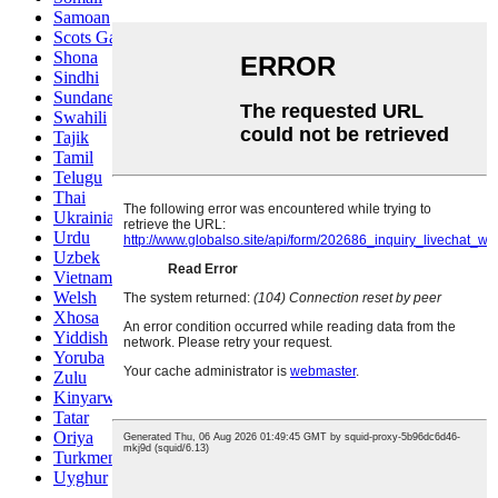
Samoan
Scots Gaelic
Shona
Sindhi
Sundanese
Swahili
Tajik
Tamil
Telugu
Thai
Ukrainian
Urdu
Uzbek
Vietnamese
Welsh
Xhosa
Yiddish
Yoruba
Zulu
Kinyarwanda
Tatar
Oriya
Turkmen
Uyghur