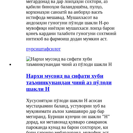
мегардонад ва дар лоиҳаҳои сохторӣ, аз
қабили биноҳои баландошёна, пулҳо,
корхонаҳои саноатӣ ва анборҳо васеъ
истифода мешавад. Мушаххасот ва
андозаҳои гуногуни пӯлоди шакли H-ро
мувофиқи ниёзҳои мушаххаси лоиҳа барои
қонеъ кардани талаботи гуногуни сохтмонӣ
интихоб ва фармоиш додан мумкин аст.
пурсиш
тафсилот
Нархи мусоид ва сифати хуби
таъминкунандаи чинӣ аз пӯлоди
шакли H
Хусусиятҳои пӯлоди шакли H асосан
мустаҳкамии баланд, устувории хуб ва
муқовимати аълои хамшавиро дар бар
мегиранд. Буриши кунҷии он шакли "H"
дорад, ки метавонад қувваро самаранок
пароканда кунад ва барои сохторҳое, ки
бори гаронро мебардоранд, мувофиқ аст.