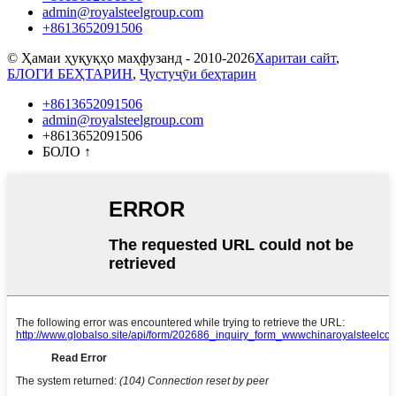
admin@royalsteelgroup.com
+8613652091506
© Ҳамаи ҳуқуқҳо маҳфузанд - 2010-2026
Харитаи сайт
,
БЛОГИ БЕҲТАРИН
,
Ҷустуҷӯи беҳтарин
+8613652091506
admin@royalsteelgroup.com
+8613652091506
БОЛО
↑