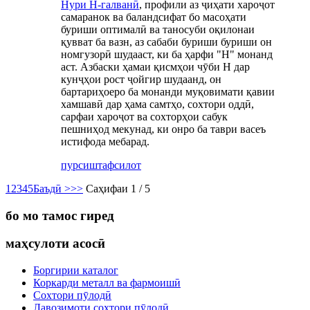
Нури H-галванӣ
, профили аз ҷиҳати хароҷот
самаранок ва баландсифат бо масоҳати
буриши оптималӣ ва таносуби оқилонаи
қувват ба вазн, аз сабаби буриши буриши он
номгузорӣ шудааст, ки ба ҳарфи "H" монанд
аст. Азбаски ҳамаи қисмҳои чӯби H дар
кунҷҳои рост ҷойгир шудаанд, он
бартариҳоеро ба монанди муқовимати қавии
хамшавӣ дар ҳама самтҳо, сохтори оддӣ,
сарфаи хароҷот ва сохторҳои сабук
пешниҳод мекунад, ки онро ба таври васеъ
истифода мебарад.
пурсиш
тафсилот
1
2
3
4
5
Баъдӣ >
>>
Саҳифаи 1 / 5
бо мо тамос гиред
маҳсулоти асосӣ
Боргирии каталог
Коркарди металл ва фармоишӣ
Сохтори пӯлодӣ
Лавозимоти сохтори пӯлодӣ