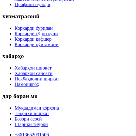
Профили пӯлодӣ
хизматрасонӣ
Коркарди буридан
Коркарди сӯрохкунӣ
Коркарди кафшер
Коркарди рӯизаминӣ
хабарҳо
Хабарҳои ширкат
Хабарҳои саноатӣ
Некӯаҳволии ширкат
Намоишгоҳ
дар бораи мо
Муқаддимаи корхона
Таърихи ширкат
Бозори асосӣ
Шарики тиҷорӣ
+8613652091506