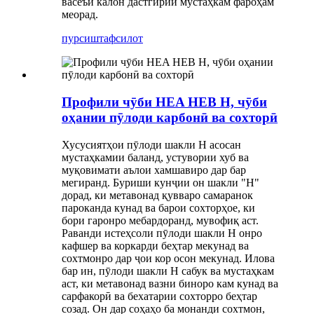
васеъи калон дастгирии мустаҳкам фароҳам
меорад.
пурсиш
тафсилот
Профили чӯби HEA HEB H, чӯби
оҳании пӯлоди карбонӣ ва сохторӣ
Хусусиятҳои пӯлоди шакли H асосан
мустаҳкамии баланд, устувории хуб ва
муқовимати аълои хамшавиро дар бар
мегиранд. Буриши кунҷии он шакли "H"
дорад, ки метавонад қувваро самаранок
пароканда кунад ва барои сохторҳое, ки
бори гаронро мебардоранд, мувофиқ аст.
Раванди истеҳсоли пӯлоди шакли H онро
кафшер ва коркарди беҳтар мекунад ва
сохтмонро дар ҷои кор осон мекунад. Илова
бар ин, пӯлоди шакли H сабук ва мустаҳкам
аст, ки метавонад вазни биноро кам кунад ва
сарфакорӣ ва бехатарии сохторро беҳтар
созад. Он дар соҳаҳо ба монанди сохтмон,