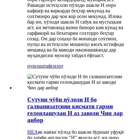
Раванди истеҳсоли пӯлоди шакли H онро
кафшер ва коркарди беҳтар мекунад ва
сохтмонро дар ҷои кор осон мекунад. Илова
бар ин, пӯлоди шакли H сабук ва мустаҳкам
аст, ки метавонад вазни биноро кам кунад ва
сарфакорӣ ва бехатарии сохторро беҳтар
созад. Он дар соҳаҳо ба монанди сохтмон,
пулҳо ва истеҳсоли мошинҳо васеъ истифода
мешавад ва ба маводи ивазнашаванда дар
муҳандисии муосир табдил ёфтааст.
пурсиш
тафсилот
Сутуни чӯби пӯлоди H бо
галванизатсияи қисмати гарми
ғелондашудаи H аз заводи Чин дар
анбор
HEA
як навъи пӯлод бо шакли буриши уфуқӣ
бо ҳарфи англисии "H" якхела аст, ки онро