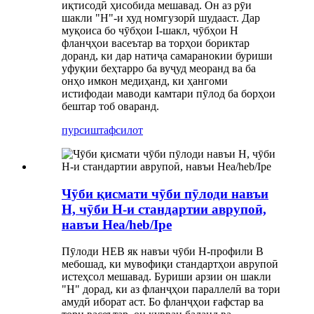
иқтисодӣ ҳисобида мешавад. Он аз рӯи
шакли "H"-и худ номгузорӣ шудааст. Дар
муқоиса бо чӯбҳои I-шакл, чӯбҳои H
фланҷҳои васеътар ва торҳои бориктар
доранд, ки дар натиҷа самаранокии буриши
уфуқии беҳтарро ба вуҷуд меоранд ва ба
онҳо имкон медиҳанд, ки ҳангоми
истифодаи маводи камтари пӯлод ба борҳои
бештар тоб оваранд.
пурсиш
тафсилот
Чӯби қисмати чӯби пӯлоди навъи
H, чӯби H-и стандартии аврупоӣ,
навъи Hea/heb/Ipe
Пӯлоди HEB як навъи чӯби H-профили B
мебошад, ки мувофиқи стандартҳои аврупоӣ
истеҳсол мешавад. Буриши арзии он шакли
"H" дорад, ки аз фланҷҳои параллелӣ ва тори
амудӣ иборат аст. Бо фланҷҳои ғафстар ва