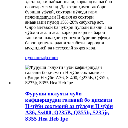
ҳастанд, ки пайвастшавӣ, коркард ва насбро
осонтар мекунад. Дар зери ҳамон як бори
буриши уфуқӣ, сохтори пӯлоди гарм
печонидашудаи H-шакл аз сохтори
анъанавии пӯлод 15%-20% сабуктар аст.
Онро метавон ба чӯбҳои пӯлоди шакли Т ва
чӯбҳои асали асал коркард кард ва барои
ташкили шаклҳои гуногуни буриши уфуқӣ
барои қонеъ кардани талаботи тарроҳии
муҳандисӣ ва истеҳсолӣ якҷоя кард.
пурсиш
тафсилот
Фурӯши яклухти чӯби
кафшершудаи галванӣ бо қисмати
H-чӯби сохтмонӣ аз пӯлоди H чӯби
A36, Ss400, Q235B, Q355b, S235jr,
S355 Hea Heb Ipe