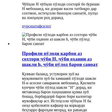
Чӯбҳои H чӯбҳои пӯлоди сохторӣ бо буриши
H мебошанд, ки доираи васеи татбиқро дар
сохтмон, истеҳсоли биноҳои саноатӣ, пулҳо
ва лоиҳаҳои роҳ доранд.
пурсиш
тафсилот
Профили пӯлоди карбон аз
сохтори чӯби H, чӯби оҳанин аз
шакли h, чӯби пӯлод барои саноат
Қувваи баланд, устувории хуб ва
муқовимати хуб ба хамшавӣ пӯлоди шакли
H-и асосии самаранок мебошанд. Қисмати
кунҷии чӯби пӯлод шакли "H" дорад, ки
метавонад барои паҳншавии қувва хуб
бошад, борбардорӣ барои бори калонтар
мувофиқтар аст. Истеҳсоли чӯбҳои H ба
онҳо қобилияти кафшер ва коркарди
беҳтарро фароҳам меорад, ки раванди