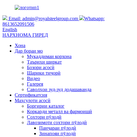
Email:
admin@royalsteelgroup.com
Whatsapp:
8613652091506
English
НАРХНОМА ГИРЕД
Хона
Дар бораи мо
Муқаддимаи корхона
Таърихи ширкат
Бозори асосӣ
Шарики тиҷорӣ
Видео
Галерея
Саволҳои зуд-зуд додашаванда
Сертификатсия
Маҳсулоти асосӣ
Боргирии каталог
Коркарди металл ва фармоишӣ
Сохтори пӯлодӣ
Лавозимоти сохтори пӯлодӣ
Панҷараи пӯлодӣ
Зинапояи пӯлодӣ