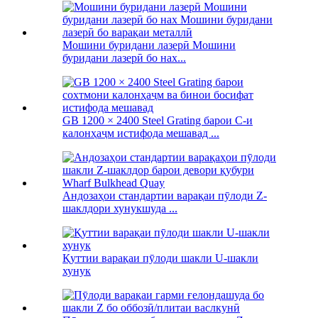
Мошини буридани лазерӣ Мошини
буридани лазерӣ бо нах...
GB 1200 × 2400 Steel Grating барои C-и
калонҳаҷм истифода мешавад ...
Андозаҳои стандартии варақаи пӯлоди Z-
шаклдори хунукшуда ...
Қуттии варақаи пӯлоди шакли U-шакли
хунук