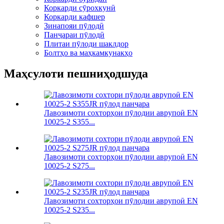
Коркарди сӯрохкунӣ
Коркарди кафшер
Зинапояи пӯлодӣ
Панҷараи пӯлодӣ
Плитаи пӯлоди шаклдор
Болтҳо ва маҳкамкунакҳо
Маҳсулоти пешниҳодшуда
Лавозимоти сохторҳои пӯлодии аврупоӣ EN
10025-2 S355...
Лавозимоти сохторҳои пӯлодии аврупоӣ EN
10025-2 S275...
Лавозимоти сохторҳои пӯлодии аврупоӣ EN
10025-2 S235...