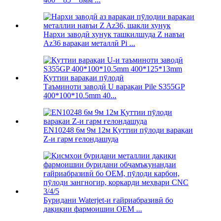
Нархи заводӣ хунук ташкилшуда Z навъи
Az36 варақаи металлӣ Pi ...
Таъминоти заводӣ U варақаи Pile S355GP
400*100*10.5mm 40...
EN10248 6м 9м 12м Қуттии пӯлоди варақаи
Z-и гарм ғелондашуда
Буридани Waterjet-и ғайриабразивӣ бо
дақиқии фармоишии OEM ...