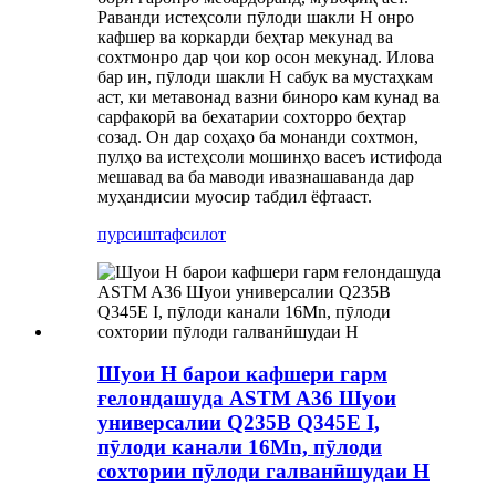
Раванди истеҳсоли пӯлоди шакли H онро
кафшер ва коркарди беҳтар мекунад ва
сохтмонро дар ҷои кор осон мекунад. Илова
бар ин, пӯлоди шакли H сабук ва мустаҳкам
аст, ки метавонад вазни биноро кам кунад ва
сарфакорӣ ва бехатарии сохторро беҳтар
созад. Он дар соҳаҳо ба монанди сохтмон,
пулҳо ва истеҳсоли мошинҳо васеъ истифода
мешавад ва ба маводи ивазнашаванда дар
муҳандисии муосир табдил ёфтааст.
пурсиш
тафсилот
Шуои H барои кафшери гарм
ғелондашуда ASTM A36 Шуои
универсалии Q235B Q345E I,
пӯлоди канали 16Mn, пӯлоди
сохтории пӯлоди галванӣшудаи H