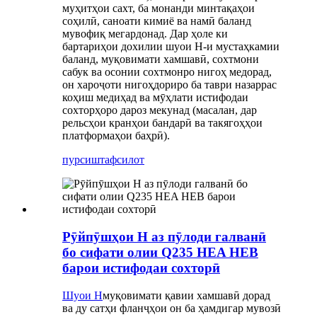
муҳитҳои сахт, ба монанди минтақаҳои
соҳилӣ, саноати кимиё ва намӣ баланд
мувофиқ мегардонад. Дар ҳоле ки
бартариҳои дохилии шуои H-и мустаҳкамии
баланд, муқовимати хамшавӣ, сохтмони
сабук ва осонии сохтмонро нигоҳ медорад,
он хароҷоти нигоҳдориро ба таври назаррас
коҳиш медиҳад ва мӯҳлати истифодаи
сохторҳоро дароз мекунад (масалан, дар
рельсҳои кранҳои бандарӣ ва такягоҳҳои
платформаҳои баҳрӣ).
пурсиш
тафсилот
Рӯйпӯшҳои H аз пӯлоди галванӣ
бо сифати олии Q235 HEA HEB
барои истифодаи сохторӣ
Шуои H
муқовимати қавии хамшавӣ дорад
ва ду сатҳи фланҷҳои он ба ҳамдигар мувозӣ