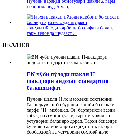
Пӯлоди варақаи обногузари шакли Z гарм
печонидашуда/пӯлод...
Лавҳаи пӯлоди карбонӣ бо сифати баланд
гарм ғелонда шудааст ...
HEA/HEB
EN чӯби пӯлоди шакли H-
шаклдори андозаи стандартии
баландсифат
Пӯлоди шакли H як масолеҳи сохтмонии
баландқувват бо буриши салибӣ ба шакли
ҳарфи "H" мебошад. Он бартариҳои вазни
сабук, сохтмони қулай, сарфаи мавод ва
устувории баландро дорад. Тарҳи беназири
буриши салибӣ онро аз ҷиҳати иқтидори
борбардорӣ ва устувории сохторӣ аъло