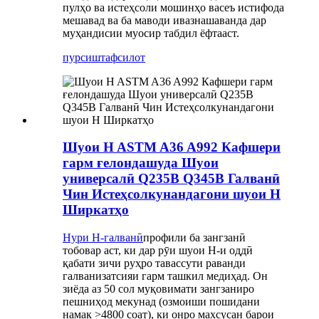
пулҳо ва истеҳсоли мошинҳо васеъ истифода
мешавад ва ба маводи ивазнашаванда дар
муҳандисии муосир табдил ёфтааст.
пурсиш
тафсилот
Шуои H ASTM A36 A992 Кафшери
гарм ғелондашуда Шуои
универсалӣ Q235B Q345B Галванӣ
Чин Истеҳсолкунандагони шуои H
Ширкатҳо
Нури H-галванӣ
профили ба зангзанӣ
тобовар аст, ки дар рӯи шуои H-и оддӣ
қабати зичи руҳро тавассути раванди
галванизатсияи гарм ташкил медиҳад. Он
зиёда аз 50 сол муқовимати зангзаниро
пешниҳод мекунад (озмоиши пошидани
намак >4800 соат), ки онро махсусан барои