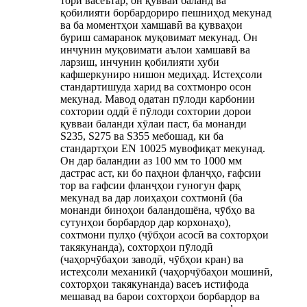
тори васеътар, он қувваи баланд ва
қобилияти борбардориро пешниҳод мекунад
ва ба моментҳои хамшавӣ ва қувваҳои
буриш самаранок муқовимат мекунад. Он
инчунин муқовимати аълои хамшавӣ ва
ларзиш, инчунин қобилияти хуби
кафшеркуниро нишон медиҳад. Истеҳсоли
стандартишуда харид ва сохтмонро осон
мекунад. Мавод одатан пӯлоди карбонии
сохтории оддӣ ё пӯлоди сохтории дорои
қувваи баланди хӯлаи паст, ба монанди
S235, S275 ва S355 мебошад, ки ба
стандартҳои EN 10025 мувофиқат мекунад.
Он дар баландии аз 100 мм то 1000 мм
дастрас аст, ки бо паҳнои фланҷҳо, ғафсии
тор ва ғафсии фланҷҳои гуногун фарқ
мекунад ва дар лоиҳаҳои сохтмонӣ (ба
монанди биноҳои баландошёна, чӯбҳо ва
сутунҳои борбардор дар корхонаҳо),
сохтмони пулҳо (чӯбҳои асосӣ ва сохторҳои
такякунанда), сохторҳои пӯлодӣ
(чаҳорчӯбаҳои заводӣ, чӯбҳои кран) ва
истеҳсоли механикӣ (чаҳорчӯбаҳои мошинӣ,
сохторҳои такякунанда) васеъ истифода
мешавад ва барои сохторҳои борбардор ва