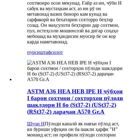
сохтмонро осон мекунад. Ғайр аз ин, чӯби H
сабук ва мустаҳкам аст, аз ин рӯ он
метавонад вазни биноро кам кунад ва
сарфакорӣ ва бехатарии сохторро беҳтар
созад. Он маҳсулоти беҳтарин дар сохтмон,
пул, истеҳсоли мошинсозӣ ва дигар соҳаҳо
мебошад ва муҳандисии муосир бе он кор
карда наметавонад.
пурсиш
тафсилот
ASTM A36 HEA HEB IPE H чӯбҳои
I барои сохтмон / сохторҳои пӯлоди
шаклдори H бо (St37-2) (USt37-2)
(RSt37-2) дараҷаи A570 Gr.A
Шуои H
Пӯлоди каналӣ як навъи пӯлод аст,
ки буриши уфуқии он ба шакли ҳарфи "H"
монанд аст; он профили пӯлоди сохтории