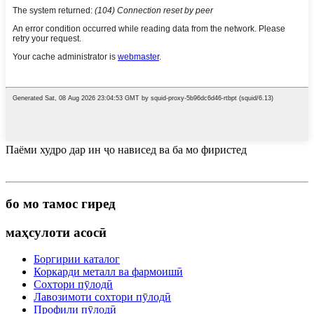
Паёми худро дар ин ҷо нависед ва ба мо фиристед
бо мо тамос гиред
маҳсулоти асосӣ
Боргирии каталог
Коркарди металл ва фармоишӣ
Сохтори пӯлодӣ
Лавозимоти сохтори пӯлодӣ
Профили пӯлодӣ