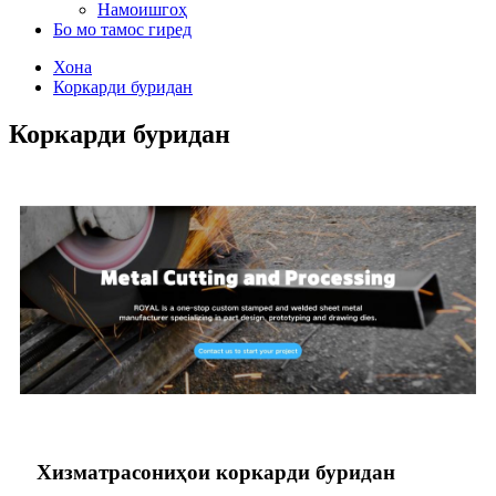
Намоишгоҳ
Бо мо тамос гиред
Хона
Коркарди буридан
Коркарди буридан
Хизматрасониҳои коркарди буридан