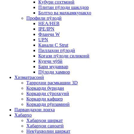
Қубури сохтмонӣ
Плитаи пӯлоди шаклдор
Болтҳо ва маҳкамкунакҳо
Профили пӯлодӣ
HEA/HEB
IPE/IPN
Фланҷи W
UPN
Канали C Strut
Пиллаҳои пӯлодӣ
Коғази пӯлоди силиконӣ
Кунҷи чӯбӣ
Бари мудаввар
Пӯлоди ҳамвор
Хизматрасонӣ
Тарроҳии расмкашии 3D
Коркарди буридан
Коркарди сӯрохкунӣ
Коркарди кафшер
Коркарди рӯизаминӣ
Парвандаҳои лоиҳа
Хабарҳо
Хабарҳои ширкат
Хабарҳои саноатӣ
Некӯаҳволии ширкат