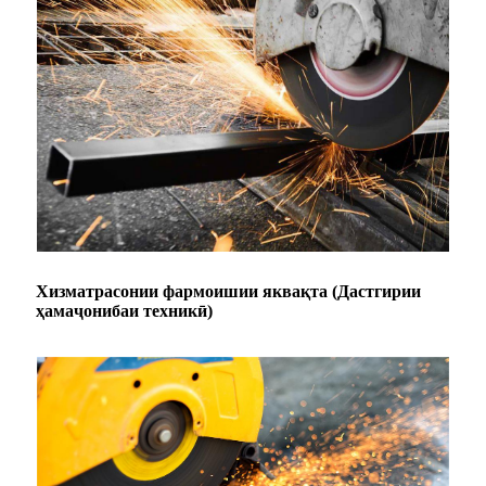
Хизматрасонии фармоишии яквақта (Дастгирии
ҳамаҷонибаи техникӣ)