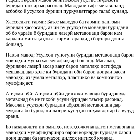
буридан таъсир мерасонад. Маводҳои ғафс метавонанд
асбобҳо ё усулҳои буриши пурқувваттарро талаб кунанд.
Ҳассосияти гармӣ: Баъзе маводҳо ба гармии ҳангоми
буридан ҳассосанд, аз ин рӯ усулҳо ба монанди буридани
об бо ҷараён ё буридани лазерӣ метавонанд барои кам
кардани минтақаҳои аз гармӣ зарардида бартарӣ дошта
бошанд.
Навъи мавод: Усулҳои гуногуни буридан метавонанд барои
маводҳои мушаххас мувофиқтар бошанд. Масалан,
буридани лазерӣ аксар вақт барои металлҳо истифода
мешавад, дар ҳоле ки буридани обӣ барои доираи васеи
маводҳо, аз ҷумла металлҳо, пластикҳо ва композитҳо
мувофиқ аст.
Анҷоми рӯй: Анҷоми рӯйи дилхоҳи маводи буридашуда
метавонад ба интихоби усули буридан таъсир расонад.
Масалан, усулҳои буридани абразивӣ метавонанд дар
муқоиса бо буридани лазерӣ кунҷҳои ноҳамвортар ба вуҷуд
оранд.
Бо назардошти ин омилҳо, истеҳсолкунандагон метавонанд
маводҳои мувофиқтаринро барои коркарди буридан барои
ноил шудан ба натиҷаҳои дилхоҳ интихоб кунанд.