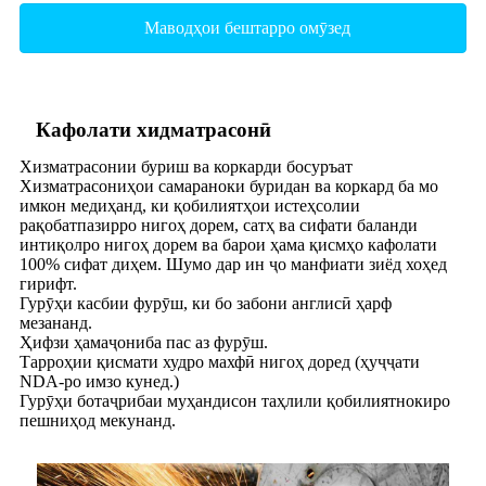
Маводҳои бештарро омӯзед
Кафолати хидматрасонӣ
Хизматрасонии буриш ва коркарди босуръат
Хизматрасониҳои самараноки буридан ва коркард ба мо
имкон медиҳанд, ки қобилиятҳои истеҳсолии
рақобатпазирро нигоҳ дорем, сатҳ ва сифати баланди
интиқолро нигоҳ дорем ва барои ҳама қисмҳо кафолати
100% сифат диҳем. Шумо дар ин ҷо манфиати зиёд хоҳед
гирифт.
Гурӯҳи касбии фурӯш, ки бо забони англисӣ ҳарф
мезананд.
Ҳифзи ҳамаҷониба пас аз фурӯш.
Тарроҳии қисмати худро махфӣ нигоҳ доред (ҳуҷҷати
NDA-ро имзо кунед.)
Гурӯҳи ботаҷрибаи муҳандисон таҳлили қобилиятнокиро
пешниҳод мекунанд.