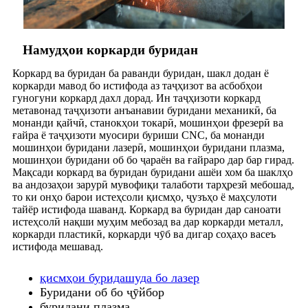
Намудҳои коркарди буридан
Коркард ва буридан ба раванди буридан, шакл додан ё
коркарди мавод бо истифода аз таҷҳизот ва асбобҳои
гуногуни коркард дахл дорад. Ин таҷҳизоти коркард
метавонад таҷҳизоти анъанавии буридани механикӣ, ба
монанди қайчӣ, станокҳои токарӣ, мошинҳои фрезерӣ ва
ғайра ё таҷҳизоти муосири буриши CNC, ба монанди
мошинҳои буридани лазерӣ, мошинҳои буридани плазма,
мошинҳои буридани об бо ҷараён ва ғайраро дар бар гирад.
Мақсади коркард ва буридан буридани ашёи хом ба шаклҳо
ва андозаҳои зарурӣ мувофиқи талаботи тарҳрезӣ мебошад,
то ки онҳо барои истеҳсоли қисмҳо, ҷузъҳо ё маҳсулоти
тайёр истифода шаванд. Коркард ва буридан дар саноати
истеҳсолӣ нақши муҳим мебозад ва дар коркарди металл,
коркарди пластикӣ, коркарди чӯб ва дигар соҳаҳо васеъ
истифода мешавад.
қисмҳои буридашуда бо лазер
Буридани об бо ҷӯйбор
буридани плазма