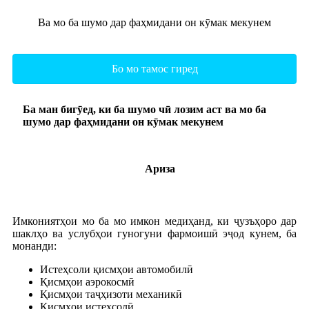
Ва мо ба шумо дар фаҳмидани он кӯмак мекунем
Бо мо тамос гиред
Ба ман бигӯед, ки ба шумо чӣ лозим аст ва мо ба
шумо дар фаҳмидани он кӯмак мекунем
Ариза
Имкониятҳои мо ба мо имкон медиҳанд, ки ҷузъҳоро дар
шаклҳо ва услубҳои гуногуни фармоишӣ эҷод кунем, ба
монанди:
Истеҳсоли қисмҳои автомобилӣ
Қисмҳои аэрокосмӣ
Қисмҳои таҷҳизоти механикӣ
Қисмҳои истеҳсолӣ