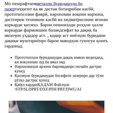
Мо пешрафтаем
металли буридашуда бо
лазер
таҷҳизот ва як дастаи ботаҷрибаи касбӣ,
прототипсозии фаврӣ, нархномаи воқеии корхона,
дастгирии техникии касбӣ ва хидматрасонии ягонаи
коркарди қисмҳо. Барои пешниҳоди роҳҳои ҳалли
коркарди фармоишии баландсифат ва дақиқ ба
мизоҷон уҳдадор аст. , қодир аст ниёзҳои буридани
дақиқи муштариёнро барои маводҳои гуногун қонеъ
гардонад.
Прототипҳои буридашудаи дақиқ имкон медиҳанд,
ки вокуниши зуд ба амал ояд
Нархномаҳои арзони баромаданро онлайн дастрас
кунед
Қисмҳои буридашудаи босифати лазериро дар тӯли
рӯзҳо дастрас кунед
Қабул кардан
ҚАДАМ
Файлҳои
/STP/SLDPRT/DXF/PDF/PRT/DWG/AI