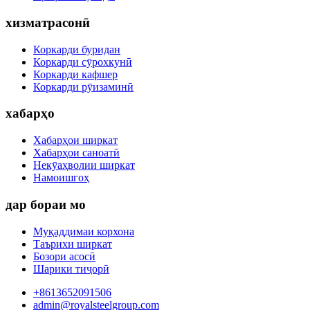
хизматрасонӣ
Коркарди буридан
Коркарди сӯрохкунӣ
Коркарди кафшер
Коркарди рӯизаминӣ
хабарҳо
Хабарҳои ширкат
Хабарҳои саноатӣ
Некӯаҳволии ширкат
Намоишгоҳ
дар бораи мо
Муқаддимаи корхона
Таърихи ширкат
Бозори асосӣ
Шарики тиҷорӣ
+8613652091506
admin@royalsteelgroup.com