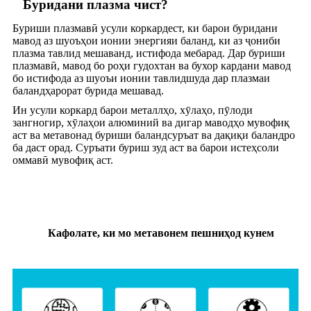
Буридани плазма чист?
Буриши плазмавӣ усули коркардест, ки барои буридани
мавод аз шуоъҳои ионии энергияи баланд, ки аз ҷониби
плазма тавлид мешаванд, истифода мебарад. Дар буриши
плазмавӣ, мавод бо роҳи гудохтан ва бухор кардани мавод
бо истифода аз шуоъи ионии тавлидшуда дар плазмаи
баландҳарорат бурида мешавад.
Ин усули коркард барои металлҳо, хӯлаҳо, пӯлоди
зангногир, хӯлаҳои алюминий ва дигар маводҳо мувофиқ
аст ва метавонад буриши баландсуръат ва дақиқи баландро
ба даст орад. Суръати буриш зуд аст ва барои истеҳсоли
оммавӣ мувофиқ аст.
Кафолате, ки мо метавонем пешниҳод кунем