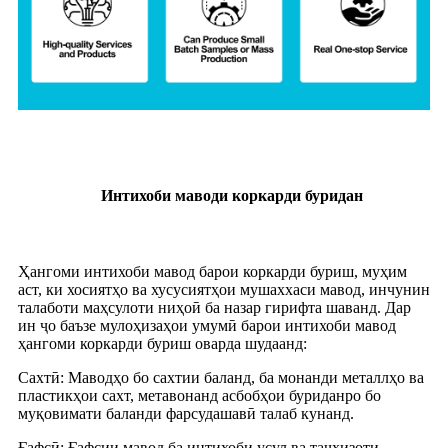
Интихоби маводи коркарди буридан
Ҳангоми интихоби мавод барои коркарди буриш, муҳим
аст, ки хосиятҳо ва хусусиятҳои мушаххаси мавод, инчунин
талаботи маҳсулоти ниҳоӣ ба назар гирифта шаванд. Дар
ин ҷо баъзе мулоҳизаҳои умумӣ барои интихоби мавод
ҳангоми коркарди буриш оварда шудаанд:
Сахтӣ: Маводҳо бо сахтии баланд, ба монанди металлҳо ва
пластикҳои сахт, метавонанд асбобҳои буриданро бо
муқовимати баланди фарсудашавӣ талаб кунанд.
Ғафсӣ: Ғафсии мавод ба интихоби усул ва таҷҳизоти