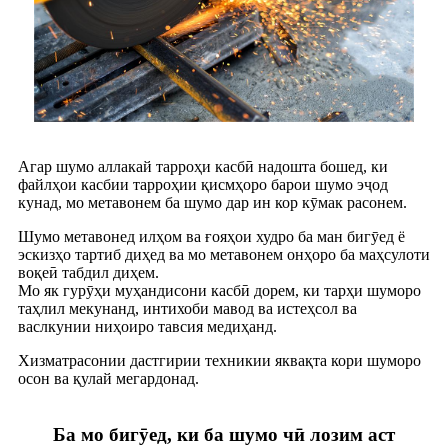
Агар шумо аллакай тарроҳи касбӣ надошта бошед, ки
файлҳои касбии тарроҳии қисмҳоро барои шумо эҷод
кунад, мо метавонем ба шумо дар ин кор кӯмак расонем.
Шумо метавонед илҳом ва ғояҳои худро ба ман бигӯед ё
эскизҳо тартиб диҳед ва мо метавонем онҳоро ба маҳсулоти
воқеӣ табдил диҳем.
Мо як гурӯҳи муҳандисони касбӣ дорем, ки тарҳи шуморо
таҳлил мекунанд, интихоби мавод ва истеҳсол ва
васлкунии ниҳоиро тавсия медиҳанд.
Хизматрасонии дастгирии техникии яквақта кори шуморо
осон ва қулай мегардонад.
Ба мо бигӯед, ки ба шумо чӣ лозим аст