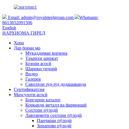
Email:
admin@royalsteelgroup.com
Whatsapp:
8613652091506
English
НАРХНОМА ГИРЕД
Хона
Дар бораи мо
Муқаддимаи корхона
Таърихи ширкат
Бозори асосӣ
Шарики тиҷорӣ
Видео
Галерея
Саволҳои зуд-зуд додашаванда
Сертификатсия
Маҳсулоти асосӣ
Боргирии каталог
Коркарди металл ва фармоишӣ
Сохтори пӯлодӣ
Лавозимоти сохтори пӯлодӣ
Панҷараи пӯлодӣ
Зинапояи пӯлодӣ