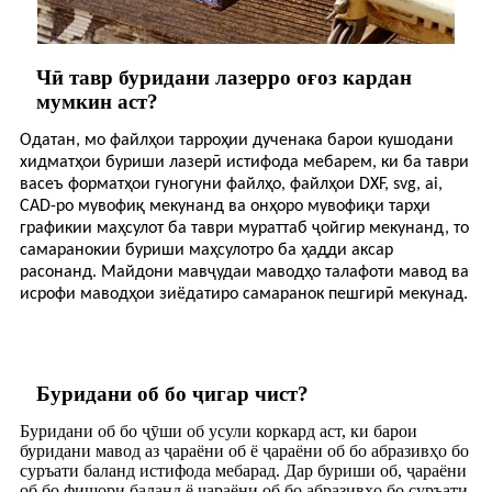
Чӣ тавр буридани лазерро оғоз кардан
мумкин аст?
Одатан, мо файлҳои тарроҳии дученака барои кушодани
хидматҳои буриши лазерӣ истифода мебарем, ки ба таври
васеъ форматҳои гуногуни файлҳо, файлҳои DXF, svg, ai,
CAD-ро мувофиқ мекунанд ва онҳоро мувофиқи тарҳи
графикии маҳсулот ба таври мураттаб ҷойгир мекунанд, то
самаранокии буриши маҳсулотро ба ҳадди аксар
расонанд. Майдони мавҷудаи маводҳо талафоти мавод ва
исрофи маводҳои зиёдатиро самаранок пешгирӣ мекунад.
Буридани об бо ҷигар чист?
Буридани об бо ҷӯши об усули коркард аст, ки барои
буридани мавод аз ҷараёни об ё ҷараёни об бо абразивҳо бо
суръати баланд истифода мебарад. Дар буриши об, ҷараёни
об бо фишори баланд ё ҷараёни об бо абразивҳо бо суръати