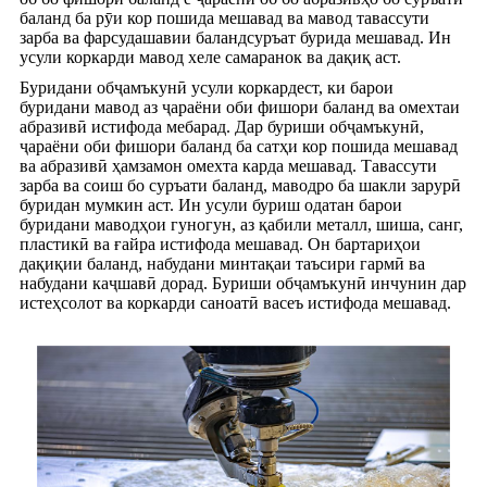
баланд ба рӯи кор пошида мешавад ва мавод тавассути
зарба ва фарсудашавии баландсуръат бурида мешавад. Ин
усули коркарди мавод хеле самаранок ва дақиқ аст.
Буридани обҷамъкунӣ усули коркардест, ки барои
буридани мавод аз ҷараёни оби фишори баланд ва омехтаи
абразивӣ истифода мебарад. Дар буриши обҷамъкунӣ,
ҷараёни оби фишори баланд ба сатҳи кор пошида мешавад
ва абразивӣ ҳамзамон омехта карда мешавад. Тавассути
зарба ва соиш бо суръати баланд, маводро ба шакли зарурӣ
буридан мумкин аст. Ин усули буриш одатан барои
буридани маводҳои гуногун, аз қабили металл, шиша, санг,
пластикӣ ва ғайра истифода мешавад. Он бартариҳои
дақиқии баланд, набудани минтақаи таъсири гармӣ ва
набудани каҷшавӣ дорад. Буриши обҷамъкунӣ инчунин дар
истеҳсолот ва коркарди саноатӣ васеъ истифода мешавад.