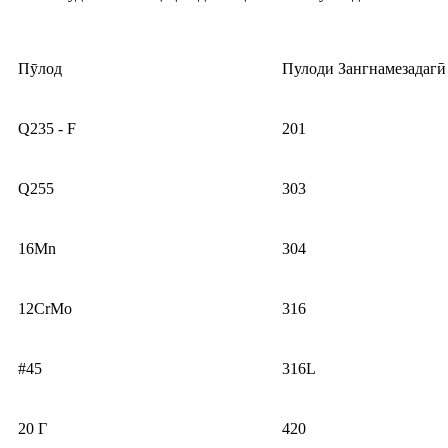
Пӯлод
Пулоди Зангнамезадагӣ
Q235 - F
201
Q255
303
16Mn
304
12CrMo
316
#45
316L
20 Г
420