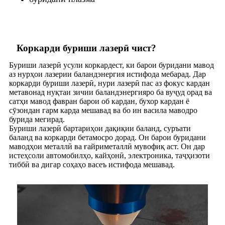
Коркарди буриши лазерӣ чист?
Буриши лазерӣ усули коркардест, ки барои буридани мавод
аз нурҳои лазерии баландэнергия истифода мебарад. Дар
коркарди буриши лазерӣ, нури лазерӣ пас аз фокус кардан
метавонад нуқтаи зичии баландэнергияро ба вуҷуд орад ва
сатҳи мавод фавран барои об кардан, бухор кардан ё
сӯзондан гарм карда мешавад ва бо ин васила маводро
бурида мегирад.
Буриши лазерӣ бартариҳои дақиқии баланд, суръати
баланд ва коркарди бетамосро дорад. Он барои буридани
маводҳои металлӣ ва ғайриметаллӣ мувофиқ аст. Он дар
истеҳсоли автомобилҳо, кайҳонӣ, электроника, таҷҳизоти
тиббӣ ва дигар соҳаҳо васеъ истифода мешавад.