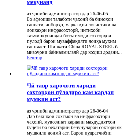
мекунанд
аз ҷониби администратор дар 26-06-05
Бо афзоиши талаботи ҷаҳонӣ ба биноҳои
саноатӣ, анборҳо, марказҳои логистикӣ ва
лоиҳаҳои инфрасохторӣ, интихоби
таъминкунандаи боэътимоди сохторҳои
пӯлодӣ барои муваффақияти лоиҳа муҳим
гаштааст. Ширкати China ROYAL STEEL ба
мизоҷони байналмилалӣ дар коҳиш додани...
Бештар
Чӣ тавр хароҷоти хариди
сохторҳои пӯлодиро кам кардан
мумкин аст?
аз ҷониби администратор дар 26-06-04
Дар бахшҳои сохтмон ва инфрасохтори
ҷаҳонӣ, мувозинат кардани маҳдудиятҳои
буҷетӣ бо бехатарии бечунучарои сохторӣ як
мушкили доимӣ аст. Барои пудратчиёни