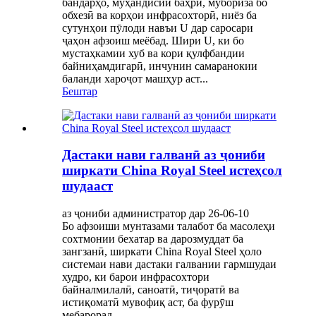
бандарҳо, муҳандисии баҳрӣ, мубориза бо
обхезӣ ва корҳои инфрасохторӣ, ниёз ба
сутунҳои пӯлоди навъи U дар саросари
ҷаҳон афзоиш меёбад. Шири U, ки бо
мустаҳкамии хуб ва кори қулфбандии
байниҳамдигарӣ, инчунин самаранокии
баланди хароҷот машҳур аст...
Бештар
Дастаки нави галванӣ аз ҷониби
ширкати China Royal Steel истеҳсол
шудааст
аз ҷониби администратор дар 26-06-10
Бо афзоиши мунтазами талабот ба масолеҳи
сохтмонии бехатар ва дарозмуддат ба
зангзанӣ, ширкати China Royal Steel ҳоло
системаи нави дастаки галвании гармшудаи
худро, ки барои инфрасохтори
байналмилалӣ, саноатӣ, тиҷоратӣ ва
истиқоматӣ мувофиқ аст, ба фурӯш
мебарорад...