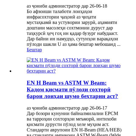
аз ҷониби администратор дар 26-06-18
Бо афзоиши талаботи лоиҳаҳои
инфрасохтории ҷаҳонӣ аз ҷиҳати
мустаҳкамӣ ва устувории зарурӣ, аҳамияти
доштани масолеҳи сохтмонии дуруст дар
таҳкурсӣ ҳеҷ гоҳ ин қадар бузург набудааст.
Дар байни ин намудҳо, сутунҳои варақаҳои
пӯлоди шакли U аз ҳама бештар мебошанд ...
Бештар
EN H Beam vs ASTM W Beam:
Кадом қисмати пӯлоди сохторӣ
барои лоиҳаи шумо беҳтарин аст?
аз ҷониби администратор дар 26-06-17
Дар бозори кунунии байналмилалии EPCM
ва тарроҳии сохторҳои меъморӣ, интихоби
қисмати дурусти пӯлод хеле муҳим аст.
Стандарти аврупоии EN H-Beam (HEA/HEB)
ва стандарти амрикоии ASTM W-Beam (Wide