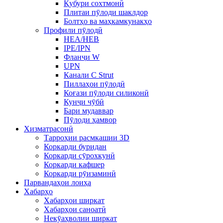
Қубури сохтмонӣ
Плитаи пӯлоди шаклдор
Болтҳо ва маҳкамкунакҳо
Профили пӯлодӣ
HEA/HEB
IPE/IPN
Фланҷи W
UPN
Канали C Strut
Пиллаҳои пӯлодӣ
Коғази пӯлоди силиконӣ
Кунҷи чӯбӣ
Бари мудаввар
Пӯлоди ҳамвор
Хизматрасонӣ
Тарроҳии расмкашии 3D
Коркарди буридан
Коркарди сӯрохкунӣ
Коркарди кафшер
Коркарди рӯизаминӣ
Парвандаҳои лоиҳа
Хабарҳо
Хабарҳои ширкат
Хабарҳои саноатӣ
Некӯаҳволии ширкат