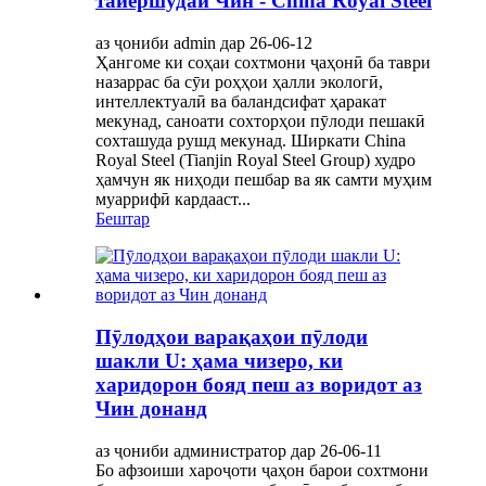
тайёршудаи Чин - China Royal Steel
аз ҷониби admin дар 26-06-12
Ҳангоме ки соҳаи сохтмони ҷаҳонӣ ба таври
назаррас ба сӯи роҳҳои ҳалли экологӣ,
интеллектуалӣ ва баландсифат ҳаракат
мекунад, саноати сохторҳои пӯлоди пешакӣ
сохташуда рушд мекунад. Ширкати China
Royal Steel (Tianjin Royal Steel Group) худро
ҳамчун як ниҳоди пешбар ва як самти муҳим
муаррифӣ кардааст...
Бештар
Пӯлодҳои варақаҳои пӯлоди
шакли U: ҳама чизеро, ки
харидорон бояд пеш аз воридот аз
Чин донанд
аз ҷониби администратор дар 26-06-11
Бо афзоиши хароҷоти ҷаҳон барои сохтмони