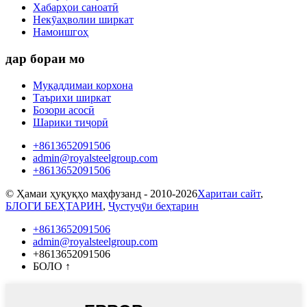
Хабарҳои саноатӣ
Некӯаҳволии ширкат
Намоишгоҳ
дар бораи мо
Муқаддимаи корхона
Таърихи ширкат
Бозори асосӣ
Шарики тиҷорӣ
+8613652091506
admin@royalsteelgroup.com
+8613652091506
© Ҳамаи ҳуқуқҳо маҳфузанд - 2010-2026
Харитаи сайт
,
БЛОГИ БЕҲТАРИН
,
Ҷустуҷӯи беҳтарин
+8613652091506
admin@royalsteelgroup.com
+8613652091506
БОЛО
↑