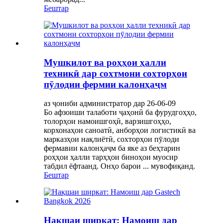
Бештар
Мушкилот ва роҳҳои ҳалли
техникӣ дар сохтмони сохторҳои
пӯлодии фермии калонҳаҷм
аз ҷониби администратор дар 26-06-09
Бо афзоиши талаботи ҷаҳонӣ ба фурудгоҳҳо,
толорҳои намоишгоҳӣ, варзишгоҳҳо,
корхонаҳои саноатӣ, анборҳои логистикӣ ва
марказҳои нақлиётӣ, сохторҳои пӯлоди
фермавии калонҳаҷм ба яке аз беҳтарин
роҳҳои ҳалли тарҳҳои биноҳои муосир
табдил ёфтаанд. Онҳо барои ... мувофиқанд.
Бештар
Нақшаи ширкат: Намоиш дар