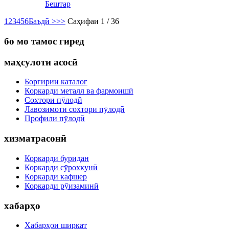
Бештар
1
2
3
4
5
6
Баъдӣ >
>>
Саҳифаи 1 / 36
бо мо тамос гиред
маҳсулоти асосӣ
Боргирии каталог
Коркарди металл ва фармоишӣ
Сохтори пӯлодӣ
Лавозимоти сохтори пӯлодӣ
Профили пӯлодӣ
хизматрасонӣ
Коркарди буридан
Коркарди сӯрохкунӣ
Коркарди кафшер
Коркарди рӯизаминӣ
хабарҳо
Хабарҳои ширкат