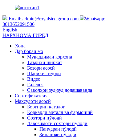
Email:
admin@royalsteelgroup.com
Whatsapp:
8613652091506
English
НАРХНОМА ГИРЕД
Хона
Дар бораи мо
Муқаддимаи корхона
Таърихи ширкат
Бозори асосӣ
Шарики тиҷорӣ
Видео
Галерея
Саволҳои зуд-зуд додашаванда
Сертификатсия
Маҳсулоти асосӣ
Боргирии каталог
Коркарди металл ва фармоишӣ
Сохтори пӯлодӣ
Лавозимоти сохтори пӯлодӣ
Панҷараи пӯлодӣ
Зинапояи пӯлодӣ