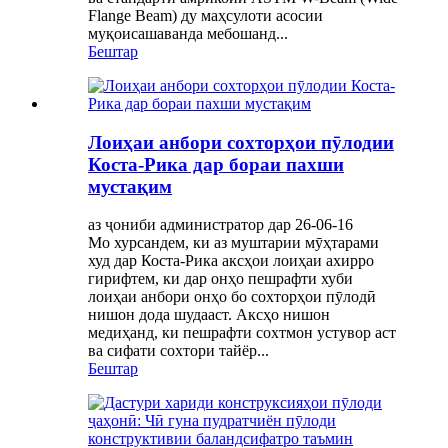
Flange Beam) ду маҳсулоти асосии
муқоисашаванда мебошанд...
Бештар
Лоиҳаи анбори сохторҳои пӯлодии
Коста-Рика дар бораи пахши
мустақим
аз ҷониби администратор дар 26-06-16
Мо хурсандем, ки аз муштарии мӯҳтарами
худ дар Коста-Рика аксҳои лоиҳаи ахирро
гирифтем, ки дар онҳо пешрафти хуби
лоиҳаи анбори онҳо бо сохторҳои пӯлодӣ
нишон дода шудааст. Аксҳо нишон
медиҳанд, ки пешрафти сохтмон устувор аст
ва сифати сохтори тайёр...
Бештар