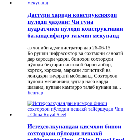
Дастури хариди конструксияҳои
пӯлоди ҷаҳонӣ: Чӣ гуна
пудратчиён пӯлоди конструктивии
баландсифатро таъмин мекунанд
аз ҷониби администратор дар 26-06-15
Бо рушди инфрасохтор ва сохтмони саноатӣ
дар саросари ҷаҳон, биноҳои сохторҳои
пӯлодӣ беҳтарин интихоб барои анбор,
коргоҳ, корхона, маркази логистикӣ ва
лоиҳаҳои тиҷоратӣ мебошанд. Сохторҳои
пӯлодӣ метавонанд зудтар насб карда
шаванд, қувваи камтарро талаб кунанд ва...
Бештар
Истеҳсолкунандаи қисмҳои бинои
сохторҳои пӯлодии пешакӣ