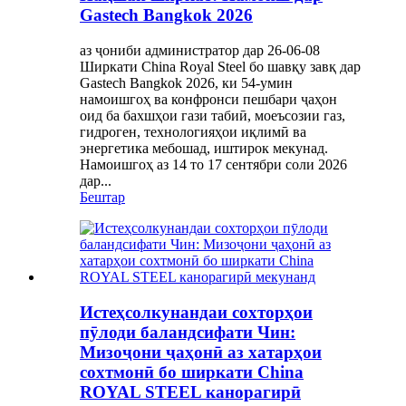
Gastech Bangkok 2026
аз ҷониби администратор дар 26-06-08
Ширкати China Royal Steel бо шавқу завқ дар
Gastech Bangkok 2026, ки 54-умин
намоишгоҳ ва конфронси пешбари ҷаҳон
оид ба бахшҳои гази табиӣ, моеъсозии газ,
гидроген, технологияҳои иқлимӣ ва
энергетика мебошад, иштирок мекунад.
Намоишгоҳ аз 14 то 17 сентябри соли 2026
дар...
Бештар
Истеҳсолкунандаи сохторҳои
пӯлоди баландсифати Чин:
Мизоҷони ҷаҳонӣ аз хатарҳои
сохтмонӣ бо ширкати China
ROYAL STEEL канорагирӣ