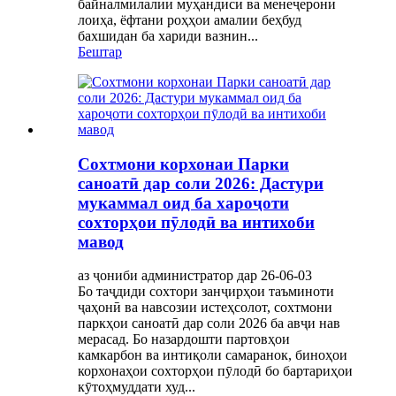
байналмилалии муҳандисӣ ва менеҷерони
лоиҳа, ёфтани роҳҳои амалии беҳбуд
бахшидан ба хариди вазнин...
Бештар
Сохтмони корхонаи Парки
саноатӣ дар соли 2026: Дастури
мукаммал оид ба хароҷоти
сохторҳои пӯлодӣ ва интихоби
мавод
аз ҷониби администратор дар 26-06-03
Бо таҷдиди сохтори занҷирҳои таъминоти
ҷаҳонӣ ва навсозии истеҳсолот, сохтмони
паркҳои саноатӣ дар соли 2026 ба авҷи нав
мерасад. Бо назардошти партовҳои
камкарбон ва интиқоли самаранок, биноҳои
корхонаҳои сохторҳои пӯлодӣ бо бартариҳои
кӯтоҳмуддати худ...