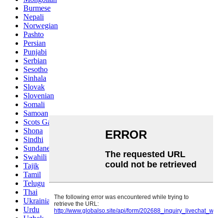
Burmese
Nepali
Norwegian
Pashto
Persian
Punjabi
Serbian
Sesotho
Sinhala
Slovak
Slovenian
Somali
Samoan
Scots Gaelic
Shona
Sindhi
Sundanese
Swahili
Tajik
Tamil
Telugu
Thai
Ukrainian
Urdu