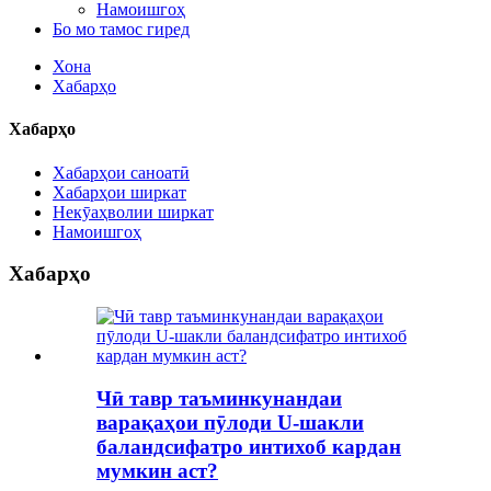
Намоишгоҳ
Бо мо тамос гиред
Хона
Хабарҳо
Хабарҳо
Хабарҳои саноатӣ
Хабарҳои ширкат
Некӯаҳволии ширкат
Намоишгоҳ
Хабарҳо
Чӣ тавр таъминкунандаи
варақаҳои пӯлоди U-шакли
баландсифатро интихоб кардан
мумкин аст?