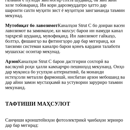
хеле тобоваранд. Ин кори дарозмуддатро ҳатто дар
шароити сахти муҳити зист ё муҳитҳои зангзананда таъмин
мекунад.
Мутобиқат бо лавозимот
Каналҳои Strut C бо доираи васеи
лавозимот ва замимаҳое, ки махсус барои ин намуди канал
тарҳрезӣ шудаанд, мувофиқанд. Ин лавозимот гайкаҳо,
болтҳо, фишангҳо ва фитингҳоро дар бар мегиранд, ки
танзими системаи каналро барои қонеъ кардани талаботи
мушаххас осонтар мекунад.
Арзон
Каналҳои Strut C барои дастгирии сохторӣ ва
васлкунӣ роҳи ҳалли камхарҷро пешниҳод мекунанд. Онҳо
дар муқоиса бо усулҳои алтернативӣ, ба монанди
истеҳсоли металли фармоишӣ, нисбатан арзон мебошанд ва
дар айни замон мустаҳкамӣ ва устувории заруриро таъмин
мекунанд.
ТАФТИШИ МАҲСУЛОТ
Санҷиши кронштейнҳои фотоэлектрикӣ ҷанбаҳои зеринро
дар бар мегирад: