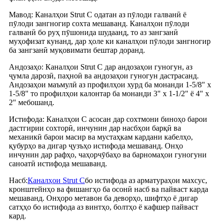
Мавод: Каналҳои Strut C одатан аз пӯлоди галванӣ ё
пӯлоди зангногир сохта мешаванд. Каналҳои пӯлоди
галванӣ бо руҳ пӯшонида шудаанд, то аз зангзанӣ
муҳофизат кунанд, дар ҳоле ки каналҳои пӯлоди зангногир
ба зангзанӣ муқовимати бештар доранд.
Андозаҳо: Каналҳои Strut C дар андозаҳои гуногун, аз
ҷумла дарозӣ, паҳноӣ ва андозаҳои гуногун дастрасанд.
Андозаҳои маъмулӣ аз профилҳои хурд ба монанди 1-5/8" x
1-5/8" то профилҳои калонтар ба монанди 3" x 1-1/2" ё 4" x
2" мебошанд.
Истифода: Каналҳои C асосан дар сохтмони биноҳо барои
дастгирии сохторӣ, инчунин дар насбҳои барқӣ ва
механикӣ барои масир ва мустаҳкам кардани кабелҳо,
қубурҳо ва дигар ҷузъҳо истифода мешаванд. Онҳо
инчунин дар рафҳо, чаҳорчӯбаҳо ва барномаҳои гуногуни
саноатӣ истифода мешаванд.
Насб:
Каналҳои Strut C
бо истифода аз арматураҳои махсус,
кронштейнҳо ва фишангҳо ба осонӣ насб ва пайваст карда
мешаванд. Онҳоро метавон ба деворҳо, шифтҳо ё дигар
сатҳҳо бо истифода аз винтҳо, болтҳо ё кафшер пайваст
кард.