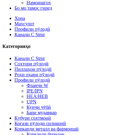
Намоишгоҳ
Бо мо тамос гиред
Хона
Маҳсулот
Профили пӯлодӣ
Канали C Strut
Категорияҳо
Канали C Strut
Сохтори пӯлодӣ
Пиллаҳои пӯлодӣ
Роҳи оҳани пӯлодӣ
Профили пӯлодӣ
Фланҷи W
IPE/IPN
HEA/HEB
UPN
Кунҷи чӯбӣ
Бари мудаввар
Қубури сохтмонӣ
Коғази пӯлоди силиконӣ
Коркарди металл ва фармоишӣ
Коркарди буридан