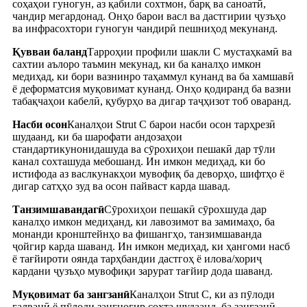
соҳаҳои гуногун, аз қабили сохтмон, барқ ​​ва саноатӣ,
чандир мегардонад. Онҳо барои васл ва дастгирии ҷузъҳо
ва инфрасохтори гуногун чандирӣ пешниҳод мекунанд.
Қувваи баланд
Тарроҳии профили шакли C мустаҳкамӣ ва
сахтии аълоро таъмин мекунад, ки ба каналҳо имкон
медиҳад, ки бори вазнинро таҳаммул кунанд ва ба хамшавӣ
ё деформатсия муқовимат кунанд. Онҳо қодиранд ба вазни
табақчаҳои кабелӣ, қубурҳо ва дигар таҷҳизот тоб оваранд.
Насби осон
Каналҳои Strut C барои насби осон тарҳрезӣ
шудаанд, ки ба шарофати андозаҳои
стандартикунонидашуда ва сӯрохиҳои пешакӣ дар тӯли
канал сохташуда мебошанд. Ин имкон медиҳад, ки бо
истифода аз васлкунакҳои мувофиқ ба деворҳо, шифтҳо ё
дигар сатҳҳо зуд ва осон пайваст карда шавад.
Танзимшавандагӣ
Сӯрохиҳои пешакӣ сӯрохшуда дар
каналҳо имкон медиҳанд, ки лавозимот ва замимаҳо, ба
монанди кронштейнҳо ва фишангҳо, танзимшаванда
ҷойгир карда шаванд. Ин имкон медиҳад, ки ҳангоми насб
ё тағйироти оянда тарҳбандии дастгоҳ ё илова/хориҷ
кардани ҷузъҳо мувофиқи зарурат тағйир дода шаванд.
Муқовимат ба зангзанӣ
Каналҳои Strut C, ки аз пӯлоди
галванӣ ё пӯлоди зангногир сохта шудаанд, ба зангзанӣ