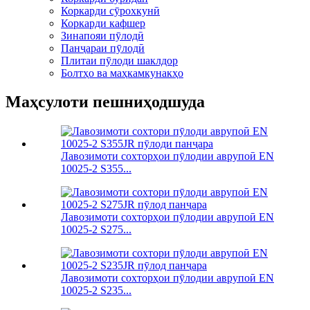
Коркарди сӯрохкунӣ
Коркарди кафшер
Зинапояи пӯлодӣ
Панҷараи пӯлодӣ
Плитаи пӯлоди шаклдор
Болтҳо ва маҳкамкунакҳо
Маҳсулоти пешниҳодшуда
Лавозимоти сохторҳои пӯлодии аврупоӣ EN
10025-2 S355...
Лавозимоти сохторҳои пӯлодии аврупоӣ EN
10025-2 S275...
Лавозимоти сохторҳои пӯлодии аврупоӣ EN
10025-2 S235...