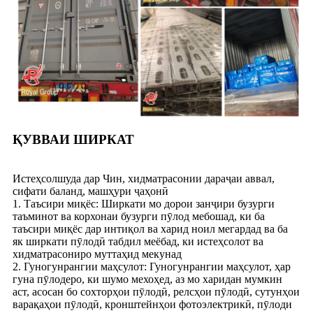
ҚУВВАИ ШИРКАТ
Истеҳсолшуда дар Чин, хидматрасонии дараҷаи аввал,
сифати баланд, машҳури ҷаҳонӣ
1. Таъсири миқёс: Ширкати мо дорои занҷири бузурги
таъминот ва корхонаи бузурги пӯлод мебошад, ки ба
таъсири миқёс дар интиқол ва харид ноил мегардад ва ба
як ширкати пӯлодӣ табдил меёбад, ки истеҳсолот ва
хидматрасониро муттаҳид мекунад
2. Гуногунрангии маҳсулот: Гуногунрангии маҳсулот, ҳар
гуна пӯлодеро, ки шумо мехоҳед, аз мо харидан мумкин
аст, асосан бо сохторҳои пӯлодӣ, релсҳои пӯлодӣ, сутунҳои
варақаҳои пӯлодӣ, кронштейнҳои фотоэлектрикӣ, пӯлоди