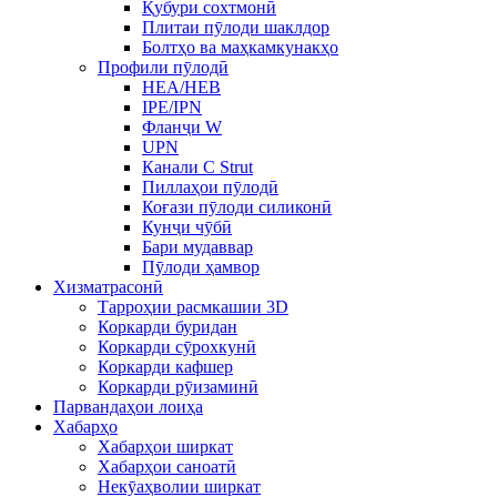
Қубури сохтмонӣ
Плитаи пӯлоди шаклдор
Болтҳо ва маҳкамкунакҳо
Профили пӯлодӣ
HEA/HEB
IPE/IPN
Фланҷи W
UPN
Канали C Strut
Пиллаҳои пӯлодӣ
Коғази пӯлоди силиконӣ
Кунҷи чӯбӣ
Бари мудаввар
Пӯлоди ҳамвор
Хизматрасонӣ
Тарроҳии расмкашии 3D
Коркарди буридан
Коркарди сӯрохкунӣ
Коркарди кафшер
Коркарди рӯизаминӣ
Парвандаҳои лоиҳа
Хабарҳо
Хабарҳои ширкат
Хабарҳои саноатӣ
Некӯаҳволии ширкат