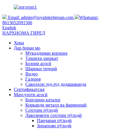
Email:
admin@royalsteelgroup.com
Whatsapp:
8613652091506
English
НАРХНОМА ГИРЕД
Хона
Дар бораи мо
Муқаддимаи корхона
Таърихи ширкат
Бозори асосӣ
Шарики тиҷорӣ
Видео
Галерея
Саволҳои зуд-зуд додашаванда
Сертификатсия
Маҳсулоти асосӣ
Боргирии каталог
Коркарди металл ва фармоишӣ
Сохтори пӯлодӣ
Лавозимоти сохтори пӯлодӣ
Панҷараи пӯлодӣ
Зинапояи пӯлодӣ