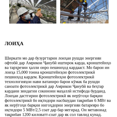
ЛОИҲА
Ширкати мо дар бузургтарин лоиҳаи рушди энергияи
офтобӣ дар Амрикои Ҷанубӣ иштирок карда, кронштейнҳо
ва тарҳрезии ҳалли онро пешниҳод кардааст. Мо барои ин
лоиҳа 15,000 тонна кронштейнҳои фотоэлектрикӣ
пешниҳод кардем. Кронштейнҳои фотоэлектрикӣ
технологияҳои нави ватаниро барои кӯмак ба рушди
саноати фотоэлектрикӣ дар Амрикои Ҷанубӣ ва беҳтар
кардани зиндагии сокинони маҳаллӣ истифода бурданд.
Лоиҳаи дастгирии фотоэлектрикӣ як нерӯгоҳи барқии
фотоэлектрикӣ бо иқтидори насбшудаи тақрибан 6 МВт ва
як нерӯгоҳи барқии нигоҳдории энергияи батареяро бо
иқтидори 5 МВт/2,5 соат дар бар мегирад. Он метавонад
тақрибан 1200 киловатт-соат дар як сол тавлид кунад.