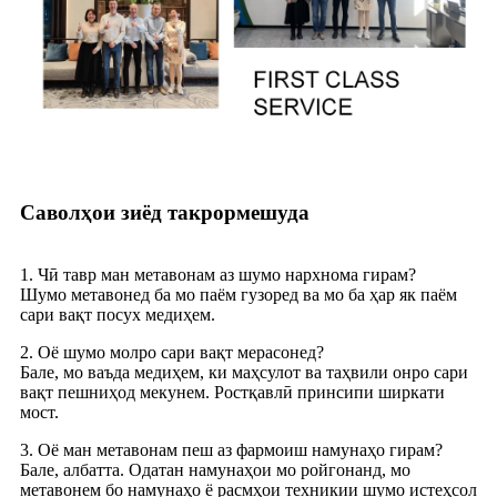
Саволҳои зиёд такрормешуда
1. Чӣ тавр ман метавонам аз шумо нархнома гирам?
Шумо метавонед ба мо паём гузоред ва мо ба ҳар як паём
сари вақт посух медиҳем.
2. Оё шумо молро сари вақт мерасонед?
Бале, мо ваъда медиҳем, ки маҳсулот ва таҳвили онро сари
вақт пешниҳод мекунем. Ростқавлӣ принсипи ширкати
мост.
3. Оё ман метавонам пеш аз фармоиш намунаҳо гирам?
Бале, албатта. Одатан намунаҳои мо ройгонанд, мо
метавонем бо намунаҳо ё расмҳои техникии шумо истеҳсол