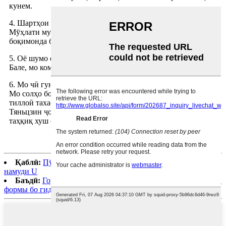
кунем.
4. Шартҳои пардохти шумо чист?
Мӯҳлати муқаррарии пардохти мо 30% пасандоз аст ва
боқимонда бар зидди B/L. EXW, FOB, CFR, CIF мебошад.
5. Оё шумо санҷиши тарафи сеюмро қабул мекунед?
Бале, мо комилан қабул мекунем.
6. Мо чӣ гуна ба ширкати шумо эътимод дорем?
Мо солҳо боз дар тиҷорати пӯлод ҳамчун таъминкунандаи
тиллоӣ тахассус дорем, идораи марказӣ дар музофоти
Тяньцзин ҷойгир аст ва ба ҳар роҳ, бо ҳар роҳ, барои
таҳқиқ хуш омадед.
Қаблӣ:
Пӯлоди варақаи пӯлоди гарм ғелондашудаи
намуди U
Баъдӣ:
Горячекатаная стальная шпунтовая свая Z-образной
формы бо гидроизоляцией