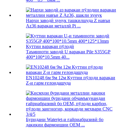
Нархи заводӣ хунук ташкилшуда Z навъи
Az36 варақаи металлӣ Pi ...
Таъминоти заводӣ U варақаи Pile S355GP
400*100*10.5mm 40...
EN10248 6м 9м 12м Қуттии пӯлоди варақаи
Z-и гарм ғелондашуда
Буридани Waterjet-и ғайриабразивӣ бо
дақиқии фармоишии OEM ...