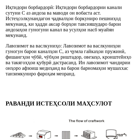
Иқтидори борбардорӣ: Иқтидори борбардории канали
сутуни C аз андоза ва маводи он вобаста аст.
Истеҳсолкунандагон ҷадвалҳои боркуниро пешниҳод
мекунанд, ки ҳадди аксар борҳои тавсияшударо барои
андозаҳои гуногуни канал ва усулҳои насб муайян
мекунанд.
Лавозимот ва васлкуниҳо: Лавозимот ва васлкуниҳои
гуногун барои каналҳои C, аз ҷумла гайкаҳои пружинӣ,
фишангҳои чӯбӣ, чӯбҳои риштадор, овезаҳо, кронштейнҳо
ва такягоҳҳои қубурӣ дастрасанд. Ин лавозимот чандирии
онҳоро афзоиш медиҳанд ва барои барномаҳои мушаххас
танзимкуниро фароҳам меоранд.
РАВАНДИ ИСТЕҲСОЛИ МАҲСУЛОТ