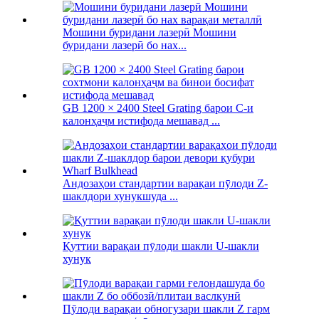
Мошини буридани лазерӣ Мошини
буридани лазерӣ бо нах...
GB 1200 × 2400 Steel Grating барои C-и
калонҳаҷм истифода мешавад ...
Андозаҳои стандартии варақаи пӯлоди Z-
шаклдори хунукшуда ...
Қуттии варақаи пӯлоди шакли U-шакли
хунук
Пӯлоди варақаи обногузари шакли Z гарм