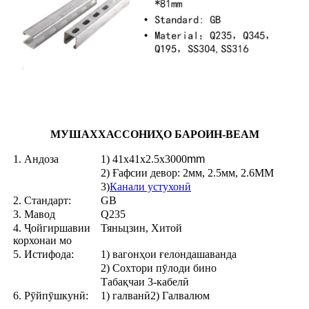
МУШАХХАССОНИҲО БАРОИ
H-BEAM
1. Андоза
1) 41x41x2.5x3000
mm
2) Ғафсии девор: 2мм, 2.5мм, 2.6ММ
3)
Канали устухонӣ
2. Стандарт:
GB
3. Мавод
Q235
4. Ҷойгиршавии
Тяньцзин, Хитой
корхонаи мо
5. Истифода:
1) вагонҳои ғелондашаванда
2) Сохтори пӯлоди бино
Табақчаи 3-кабелӣ
6. Рӯйпӯшкунӣ:
1) галванӣ2) Галвалюм