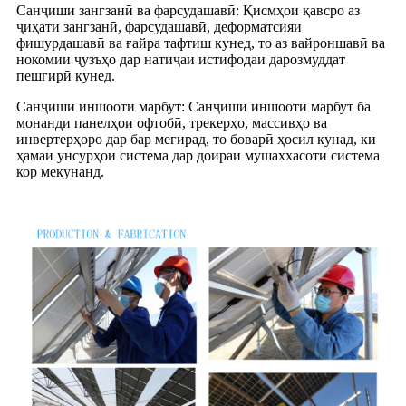
Санҷиши зангзанӣ ва фарсудашавӣ: Қисмҳои қавсро аз
ҷиҳати зангзанӣ, фарсудашавӣ, деформатсияи
фишурдашавӣ ва ғайра тафтиш кунед, то аз вайроншавӣ ва
нокомии ҷузъҳо дар натиҷаи истифодаи дарозмуддат
пешгирӣ кунед.
Санҷиши иншооти марбут: Санҷиши иншооти марбут ба
монанди панелҳои офтобӣ, трекерҳо, массивҳо ва
инвертерҳоро дар бар мегирад, то боварӣ ҳосил кунад, ки
ҳамаи унсурҳои система дар доираи мушаххасоти система
кор мекунанд.