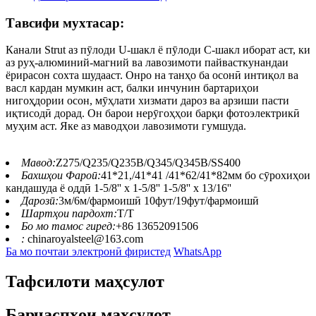
Тавсифи мухтасар:
Канали Strut аз пӯлоди U-шакл ё пӯлоди C-шакл иборат аст, ки
аз руҳ-алюминий-магний ва лавозимоти пайвасткунандаи
ёрирасон сохта шудааст. Онро на танҳо ба осонӣ интиқол ва
васл кардан мумкин аст, балки инчунин бартариҳои
нигоҳдории осон, мӯҳлати хизмати дароз ва арзиши пасти
иқтисодӣ дорад. Он барои нерӯгоҳҳои барқи фотоэлектрикӣ
муҳим аст. Яке аз маводҳои лавозимоти гумшуда.
Мавод:
Z275/Q235/Q235B/Q345/Q345B/SS400
Бахшҳои Фароӣ:
41*21,/41*41 /41*62/41*82мм бо сӯрохиҳои
кандашуда ё оддӣ 1-5/8'' x 1-5/8'' 1-5/8'' x 13/16''
Дарозӣ:
3м/6м/фармоишӣ 10фут/19фут/фармоишӣ
Шартҳои пардохт:
Т/Т
Бо мо тамос гиред:
+86 13652091506
:
chinaroyalsteel@163.com
Ба мо почтаи электронӣ фиристед
WhatsApp
Тафсилоти маҳсулот
Барчаспҳои маҳсулот