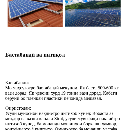
Бастабандӣ ва интиқол
Бастабандӣ:
Мо маҳсулотро бастабандӣ мекунем. Як баста 500-600 кг
вазн дорад. Як ҷевони хурд 19 тонна вазн дорад. Қабати
берунӣ бо плёнкаи пластикӣ печонида мешавад.
Фиристодан:
Усули муносиби нақлиётро интихоб кунед: Вобаста аз
миқдор ва вазни канали Strut, усули мувофиқи нақлиётро
интихоб кунед, ба монанди мошинҳои боркаши ҳамвор,
контейнерҳо ё киштиҳо. Омилҳоеро ба монанди масофа,