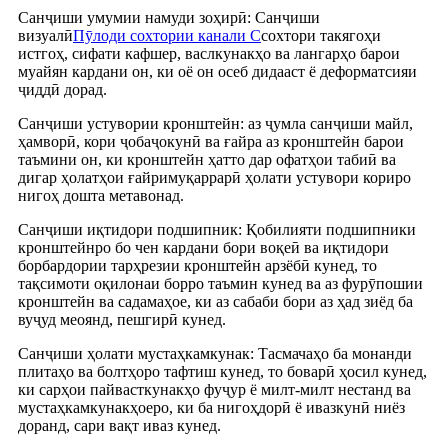
Санҷиши умумии намуди зоҳирӣ: Санҷиши
визуалӣ
Пӯлоди сохтории канали C
сохтори такягоҳи
истгоҳ, сифати кафшер, васлкунакҳо ва лангарҳо барои
муайян кардани он, ки оё он осеб дидааст ё деформатсияи
ҷиддӣ дорад.
Санҷиши устувории кронштейн: аз ҷумла санҷиши майл,
ҳамворӣ, кори ҷобаҷокунӣ ва ғайра аз кронштейн барои
таъмини он, ки кронштейн ҳатто дар офатҳои табиӣ ва
дигар ҳолатҳои ғайримуқаррарӣ ҳолати устувори кориро
нигоҳ дошта метавонад.
Санҷиши иқтидори подшипник: Қобилияти подшипники
кронштейнро бо чен кардани бори воқеӣ ва иқтидори
борбардории тарҳрезии кронштейн арзёбӣ кунед, то
тақсимоти оқилонаи борро таъмин кунед ва аз фурӯпошии
кронштейн ва садамаҳое, ки аз сабаби бори аз ҳад зиёд ба
вуҷуд меоянд, пешгирӣ кунед.
Санҷиши ҳолати мустаҳкамкунак: Тасмачаҳо ба монанди
плитаҳо ва болтҳоро тафтиш кунед, то боварӣ ҳосил кунед,
ки сарҳои пайвасткунакҳо фуҷур ё милт-милт нестанд ва
мустаҳкамкунакҳоеро, ки ба нигоҳдорӣ ё ивазкунӣ ниёз
доранд, сари вақт иваз кунед.