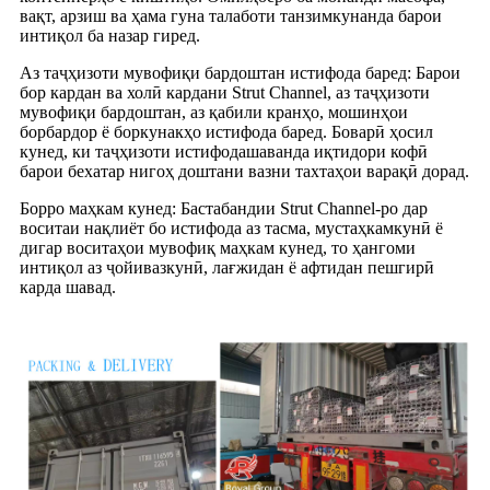
вақт, арзиш ва ҳама гуна талаботи танзимкунанда барои
интиқол ба назар гиред.
Аз таҷҳизоти мувофиқи бардоштан истифода баред: Барои
бор кардан ва холӣ кардани Strut Channel, аз таҷҳизоти
мувофиқи бардоштан, аз қабили кранҳо, мошинҳои
борбардор ё боркунакҳо истифода баред. Боварӣ ҳосил
кунед, ки таҷҳизоти истифодашаванда иқтидори кофӣ
барои бехатар нигоҳ доштани вазни тахтаҳои варақӣ дорад.
Борро маҳкам кунед: Бастабандии Strut Channel-ро дар
воситаи нақлиёт бо истифода аз тасма, мустаҳкамкунӣ ё
дигар воситаҳои мувофиқ маҳкам кунед, то ҳангоми
интиқол аз ҷойивазкунӣ, лағжидан ё афтидан пешгирӣ
карда шавад.