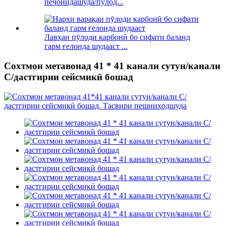
печонидашуда/пӯлод...
Лавҳаи пӯлоди карбонӣ бо сифати баланд
гарм ғелонда шудааст ...
Сохтмон метавонад 41 * 41 канали сутун/канали
C/дастгирии сейсмикӣ бошад