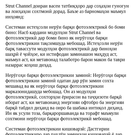
Strut Channel доираи васеи татбиқҳоро дар соҳаҳои гуногун
ва лоиҳаҳои сохтмонӣ дорад. Баъзе аз барномаҳои маъмул
инҳоянд:
Системаи истеҳсоли нерӯи барқи фотоэлектрикӣ бо боми
бино: Насб кардани модулҳои Strut Channel ва
фотоэлектрикӣ дар боми бино як нерӯгоҳи барқи
фотоэлектрикии тақсимшуда мебошад. Истеҳсоли нерӯи
барқ ​​тавассути модулҳои фотоэлектрикӣ дар биноҳои
шаҳрӣ ё ҷойҳое, ки истифодаи заминашон маҳдуд аст,
маъмул аст, ки метавонад талаботро барои макон ба таври
назаррас коҳиш диҳад.
Нерӯгоҳи барқи фотоэлектрикии заминӣ: Нерӯгоҳи барқи
фотоэлектрикии заминӣ одатан дар рӯи замин сохта
мешавад ва як нерӯгоҳи барқи фотоэлектрикии
марказонидашуда мебошад. Он аз модулҳои
фотоэлектрикӣ, сохторҳои ёрирасон ва таҷҳизоти барқӣ
иборат аст, ки метавонанд энергияи офтобро ба энергияи
барқӣ табдил диҳанд ва онро ба шабака интиқол диҳанд.
Ин як усули тоза, барқароршаванда ва торафт маъмули
сохтмони нерӯгоҳи барқи фотоэлектрикӣ мебошад.
Системаи фотоэлектрикии кишоварзӣ: Дастгирии
фотоэлектрикиро дар паҳлӯи заминҳои кишоварзӣ ё дар