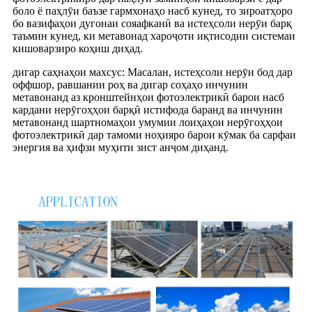
боло ё паҳлӯи баъзе гармхонаҳо насб кунед, то зироатҳоро
бо вазифаҳои дугонаи сояафканӣ ва истеҳсоли нерӯи барқ ​​​​
таъмин кунед, ки метавонад хароҷоти иқтисодии системаи
кишоварзиро коҳиш диҳад.
дигар саҳнаҳои махсус: Масалан, истеҳсоли нерӯи бод дар
оффшор, равшании роҳ ва дигар соҳаҳо инчунин
метавонанд аз кронштейнҳои фотоэлектрикӣ барои насб
кардани нерӯгоҳҳои барқӣ истифода баранд ва инчунин
метавонанд шартномаҳои умумии лоиҳаҳои нерӯгоҳҳои
фотоэлектрикӣ дар тамоми ноҳияро барои кӯмак ба сарфаи
энергия ва ҳифзи муҳити зист анҷом диҳанд.