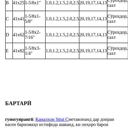
Сӯрохдор,
B
41x25
1-5/8x1"
1.0,1.2,1.5,2.0,2.5
20,19,17,14,13
сахт
1-5/8x1-
Сӯрохдор,
C
41x41
1.0,1.2,1.5,2.0,2.5
20,19,17,14,13
5/8"
сахт
1-5/8x2-
Сӯрохдор,
D
41x62
1.0,1.2,1.5,2.0,2.5
20,19,17,14,13
7/16"
сахт
1-5/8x3-
Сӯрохдор,
E
41x82
1.0,1.2,1.5,2.0,2.5
20,19,17,14,13
1/4"
сахт
БАРТАРӢ
гуногунрангӣ
:
Каналҳои Strut C
метавонанд дар доираи
васеи барномаҳо истифода шаванд, ки онҳоро барои