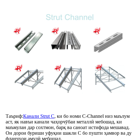
Таъриф:
Канали Strut C
, ки бо номи C-Channel низ маълум
аст, як навъи канали чаҳорчӯбаи металлӣ мебошад, ки
маъмулан дар сохтмон, барқ ​​ва саноат истифода мешавад.
Он дорои буриши уфуқии шакли C бо пушти ҳамвор ва ду
фланҷҳои амудӣ мебошад.