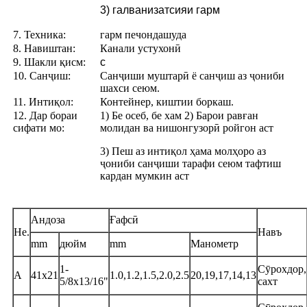
3) галванизатсияи гарм
7. Техника:
гарм печондашуда
8. Навиштан:
Канали устухонӣ
9. Шакли қисм:
c
10. Санҷиш:
Санҷиши муштарӣ ё санҷиш аз ҷониби
шахси сеюм.
11. Интиқол:
Контейнер, киштии боркаш.
12. Дар бораи
1) Бе осеб, бе хам 2) Барои равған
сифати мо:
молидан ва нишонгузорӣ ройгон аст
3) Пеш аз интиқол ҳама молҳоро аз
ҷониби санҷиши тарафи сеюм тафтиш
кардан мумкин аст
Андоза
Ғафсӣ
Не.
Навъ
mm
дюйм
mm
Манометр
1-
Сӯрохдор,
A
41x21
1.0,1.2,1.5,2.0,2.5
20,19,17,14,13
5/8x13/16"
сахт